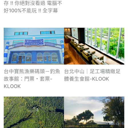
存 !! 你絕對沒看過 電腦不
好100%不能玩 !! 全字幕
台中寶熊漁樂碼頭－釣魚
台北中山｜足工場精緻足
故事館：門票・套票-
體養生會館-KLOOK
KLOOK