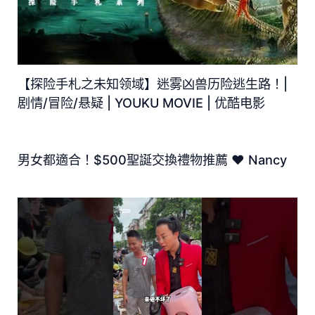
【探险手札之未知领域】迷雾凶兽历险逃生路！|
剧情/冒险/悬疑 | YOUKU MOVIE | 优酷电影
男女都適合！$500聖誕交換禮物推薦 ♥ Nancy