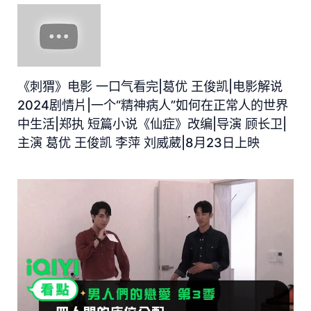
《刺猬》电影 一口气看完|葛优 王俊凯|电影解说
2024剧情片|一个“精神病人”如何在正常人的世界
中生活|郑执 短篇小说《仙症》改编|导演 顾长卫|
主演 葛优 王俊凯 李萍 刘威葳|8月23日上映