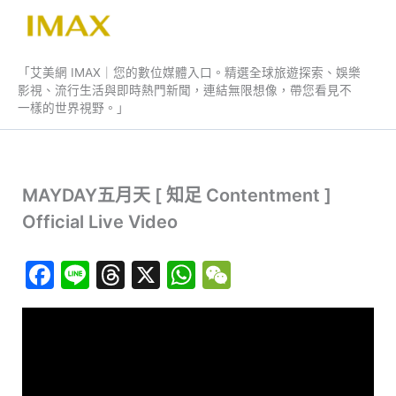
跳
至
艾美網 IMAX
主
「艾美網 IMAX｜您的數位媒體入口。精選全球旅遊探索、娛樂
要
影視、流行生活與即時熱門新聞，連結無限想像，帶您看見不
內
一樣的世界視野。」
容
MAYDAY五月天 [ 知足 Contentment ]
Official Live Video
F
Li
T
X
W
W
a
n
hr
h
e
c
e
e
at
C
e
a
s
h
b
d
A
at