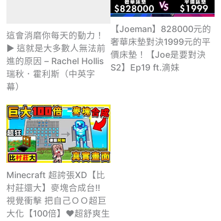
【Joeman】828000元的
這會消磨你每天的動力！
奢華床墊對決1999元的平
► 這就是大多數人無法前
價床墊！【Joe是要對決
進的原因 – Rachel Hollis
S2】Ep19 ft.滴妹
瑞秋．霍利斯（中英字
幕）
Minecraft 超誇張XD【比
村莊還大】麥塊合成台!!
視覺衝擊 把自己ＯＯ超巨
大化【100倍】❤超舒爽生