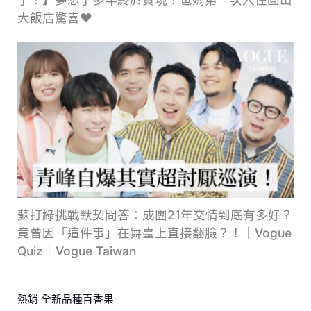
大飯店驚喜❤️
蘇打綠挑戰默契問答：成團21年交情到底有多好？
竟曾因「這件事」在舞臺上直接翻臉？！｜Vogue
Quiz｜Vogue Taiwan
熱銷 全新品種百香果