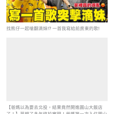
找熊仔一起嗆翻滴妹!? 一首我寫給前房東的歌!
【爸媽以為要去北投，結果竟然開進圓山大飯店
了！】夢想了多年終於實現！爸媽第一次入住圓山