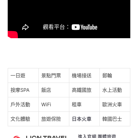
o
s
p
o
p
k
MAYDAY五月天 [ 知足 Contentment ] Official Live
Video
一日遊
景點門票
機場接送
郵輪
按摩SPA
飯店
高鐵國旅
水上活動
戶外活動
WiFi
租車
歐洲火車
文化體驗
旅遊保險
日本火車
韓國巴士
進入官網 團體旅遊