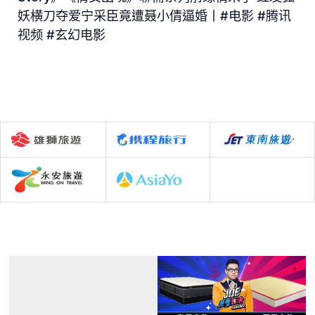
妖横刀夺爱宁采臣竟遭聂小倩逼婚丨#电影 #腾讯
视频 #玄幻电影