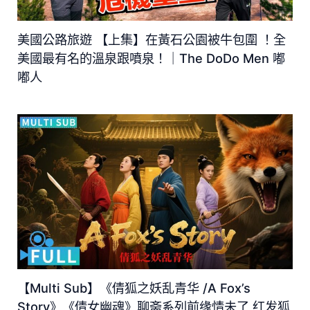
美國公路旅遊 【上集】在黃石公園被牛包圍 ！全
美國最有名的溫泉跟噴泉！｜The DoDo Men 嘟
嘟人
【Multi Sub】《倩狐之妖乱青华 /A Fox’s
Story》《倩女幽魂》聊斋系列前缘情未了 红发狐