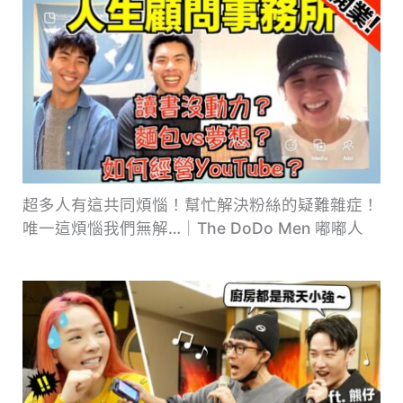
超多人有這共同煩惱！幫忙解決粉絲的疑難雜症！
唯一這煩惱我們無解…｜The DoDo Men 嘟嘟人