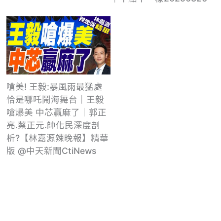
嗆美! 王毅:暴風雨最猛處
恰是哪吒鬧海舞台｜王毅
嗆爆美 中芯贏麻了｜郭正
亮.蔡正元.帥化民深度剖
析?【林嘉源辣晚報】精華
版 @中天新聞CtiNews