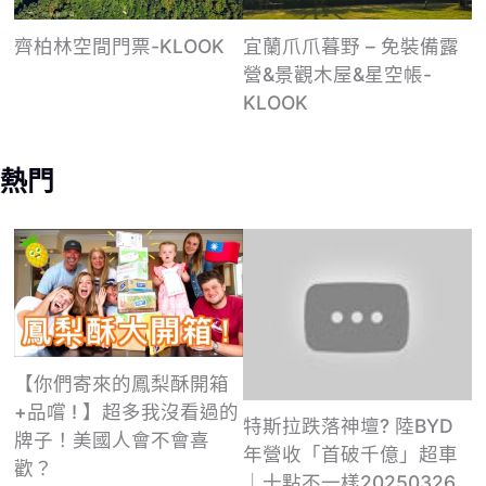
齊柏林空間門票-KLOOK
宜蘭爪爪暮野 – 免裝備露
營&景觀木屋&星空帳-
KLOOK
熱門
【你們寄來的鳳梨酥開箱
+品嚐 ! 】超多我沒看過的
特斯拉跌落神壇? 陸BYD
牌子！美國人會不會喜
年營收「首破千億」超車
歡？
｜十點不一樣20250326