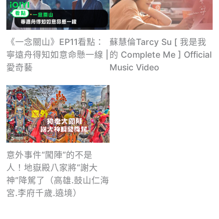
《一念關山》EP11看點：
蘇慧倫Tarcy Su [ 我是我
寧遠舟得知如意命懸一線 |
的 Complete Me ] Official
愛奇藝
Music Video
意外事件“闖陣”的不是
人！地嶽殿八家將“謝大
神”降駕了（高雄.鼓山仁海
宮.李府千歲.遶境）