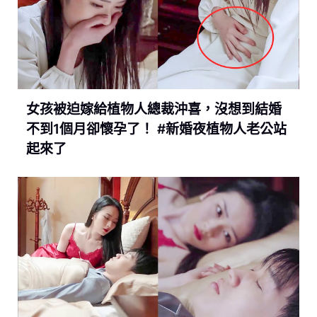
o
s
p
o
p
k
女孩被迫嫁給植物人總裁沖喜，沒想到結婚
不到1個月卻懷孕了！ #新婚夜植物人老公站
起來了