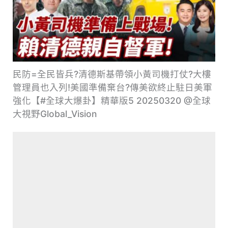
民防=全民皆兵?清德斯基帶領小黃司機打仗?大樓
管理員也入列!美國準備棄台?傳美欲終止駐日美軍
強化【#全球大爆卦】精華版5 20250320 @全球
大視野Global_Vision