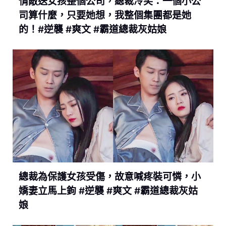
情敵送女孩整個公司，總裁冷笑：一個小公
司算什麼，只要她想，我整個集團都是她
的！#逆襲 #爽文 #霸道總裁灰姑娘
總裁為保護女孩受傷，故意喊疼裝可憐，小
嬌妻立馬上鉤 #逆襲 #爽文 #霸道總裁灰姑
娘