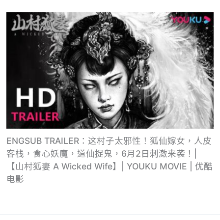
ENGSUB TRAILER：这村子太邪性！狐仙嫁女，人皮
客栈，食心妖魔，道仙捉鬼，6月2日刺激来袭！|
【山村狐妻 A Wicked Wife】| YOUKU MOVIE | 优酷
电影