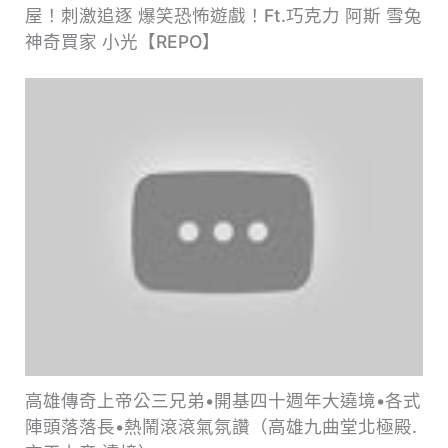
屋！刺激追逐 爆笑恐怖遊戲！Ft.巧克力 阿斯 雪兔
神奇買家 小光【REPO】
高雄傳奇上帝公三兄弟•開基四十週年大遶境•各式
陣頭落落長•熱鬧滾滾氣氛讚（高雄九曲堂北極殿.