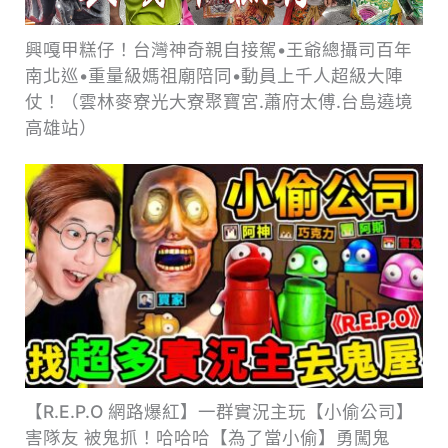
興嘎甲糕仔！台灣神奇親自接駕•王爺總攝司百年
南北巡•重量級媽祖廟陪同•動員上千人超級大陣
仗！（雲林麥寮光大寮聚寶宮.蕭府太傅.台島遶境
高雄站）
【R.E.P.O 網路爆紅】一群實況主玩【小偷公司】
害隊友 被鬼抓！哈哈哈【為了當小偷】勇闖鬼