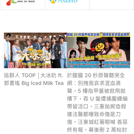
這群人 TGOP │大冰奶 ft.
於朦朧 20 秒原聲聽哭全
郭書瑤 Big Iced Milk Tea
網：別拽我哀求混血滴
聲，5 樓指甲蓋被掀飛拋
樓下，吞 U 盤遭捅腹纏繃
帶留活口，三重拋屍造假
連法醫都曝致命傷是刀
傷，汪東城紅著眼喊 善惡
終有報，幕後刪 2 萬帖封