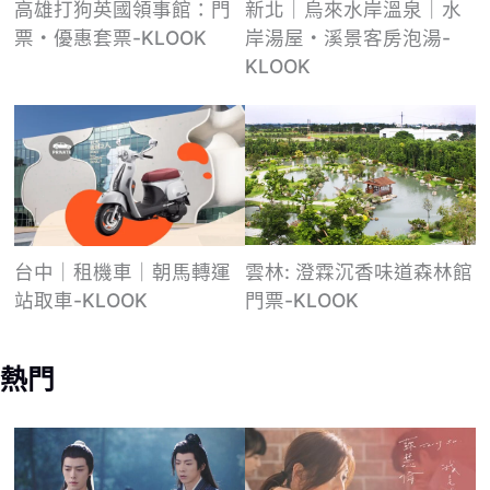
高雄打狗英國領事館：門
新北｜烏來水岸溫泉｜水
票・優惠套票-KLOOK
岸湯屋・溪景客房泡湯-
KLOOK
雲林: 澄霖沉香味道森林館
台中｜租機車｜朝馬轉運
門票-KLOOK
站取車-KLOOK
熱門