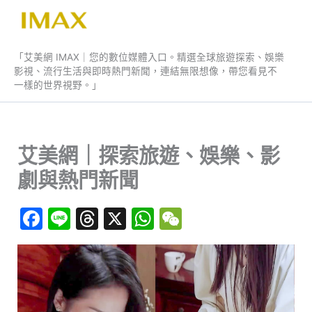
跳
至
艾美網 IMAX
主
「艾美網 IMAX｜您的數位媒體入口。精選全球旅遊探索、娛樂
要
影視、流行生活與即時熱門新聞，連結無限想像，帶您看見不
內
一樣的世界視野。」
容
艾美網｜探索旅遊、娛樂、影
劇與熱門新聞
F
Li
T
X
W
W
a
n
hr
h
e
c
e
e
at
C
e
a
s
h
b
d
A
at