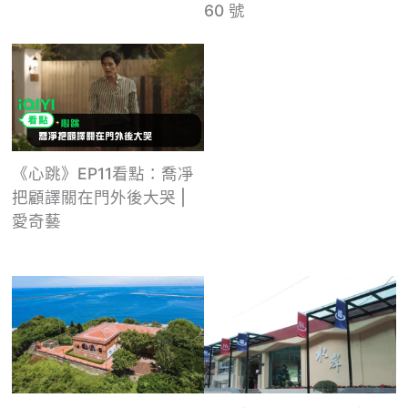
60 號
《心跳》EP11看點：喬凈
把顧譯關在門外後大哭 |
愛奇藝