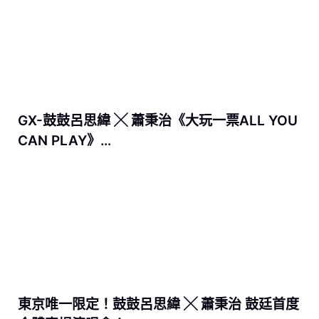
GX-鼓鼓呂思緯 ╳ 蕭秉治《大玩一票ALL YOU
CAN PLAY》…
東京唯一限定！鼓鼓呂思緯 ╳ 蕭秉治 鼓廷首度