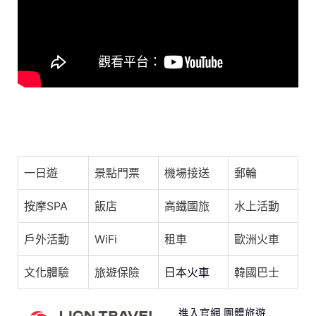
o
s
p
o
p
k
見證狂人的極致浪漫︱蕭秉治 [ 毒藥 ] 4/19 18:00 一起
穿越記憶
一日遊
景點門票
機場接送
郵輪
按摩SPA
飯店
高鐵國旅
水上活動
戶外活動
WiFi
租車
歐洲火車
文化體驗
旅遊保險
日本火車
韓國巴士
進入官網 團體旅遊