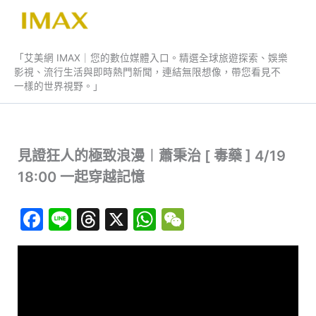
跳
至
艾美網 IMAX
主
「艾美網 IMAX｜您的數位媒體入口。精選全球旅遊探索、娛樂
要
影視、流行生活與即時熱門新聞，連結無限想像，帶您看見不
內
一樣的世界視野。」
容
見證狂人的極致浪漫︱蕭秉治 [ 毒藥 ] 4/19
18:00 一起穿越記憶
F
Li
T
X
W
W
a
n
hr
h
e
c
e
e
at
C
e
a
s
h
b
d
A
at