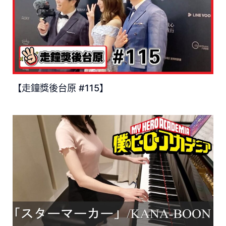
【走鐘獎後台原 #115】