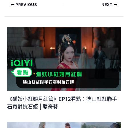
PREVIOUS
NEXT
《狐妖小紅娘月紅篇》EP12看點：塗山紅紅聯手
石寬對抗石姬 | 愛奇藝