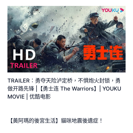
TRAILER：勇夺天险泸定桥，不惧炮火封锁，勇
做开路先锋 |【勇士连 The Warriors】| YOUKU
MOVIE | 优酷电影
【黃阿瑪的後宮生活】貓咪地震後遺症！