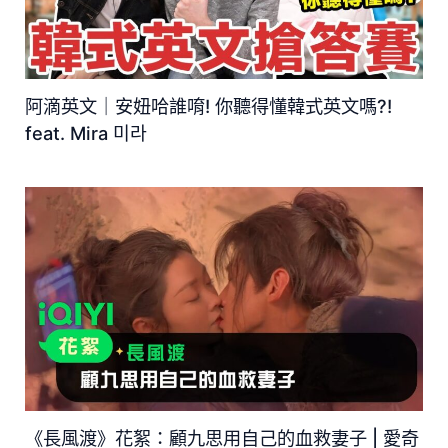
阿滴英文｜安妞哈誰唷! 你聽得懂韓式英文嗎?!
feat. Mira 미라
《長風渡》花絮：顧九思用自己的血救妻子 | 愛奇