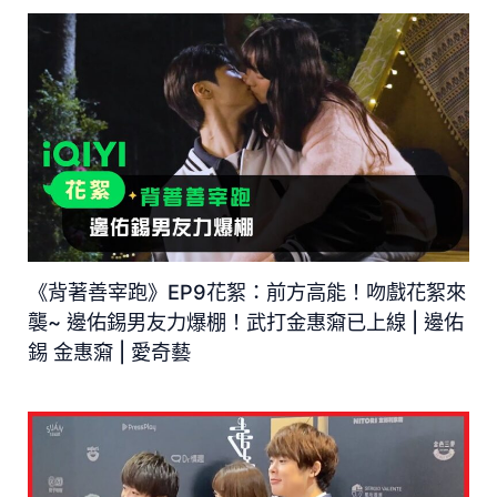
《背著善宰跑》EP9花絮：前方高能！吻戲花絮來
襲~ 邊佑錫男友力爆棚！武打金惠奫已上線 | 邊佑
錫 金惠奫 | 愛奇藝