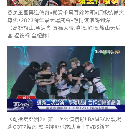
香蕉王國再造傳奇•耗資千萬百餘陣頭•頂級裝備大
尊佛•2023跨年最大場廟會•熱鬧滾滾嗨到爆！
（高雄旗山.朝清會.五福大帝.遶境.過境.旗山天后
宮.福德祠.全紀錄）
《創造營亞洲2》第二次公演精彩! BAMBAM現場
跳GOT7舞蹈 歐陽娜娜也來助陣｜TVBS新聞