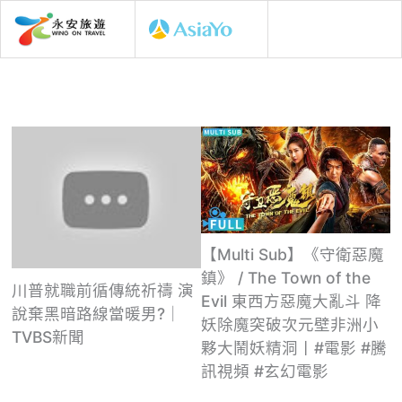
【Multi Sub】《守衛惡魔
鎮》 / The Town of the
川普就職前循傳統祈禱 演
Evil 東西方惡魔大亂斗 降
說棄黑暗路線當暖男?｜
妖除魔突破次元壁非洲小
TVBS新聞
夥大鬧妖精洞丨#電影 #騰
訊視頻 #玄幻電影