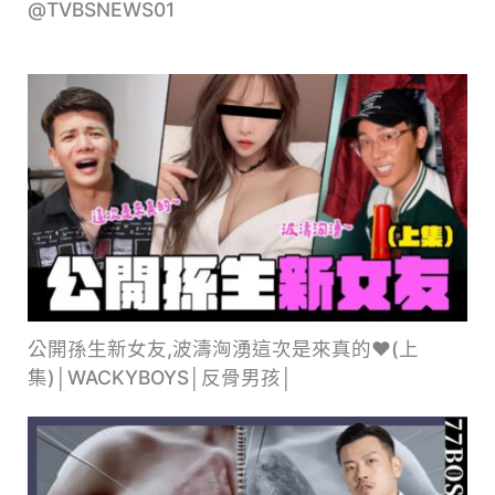
@TVBSNEWS01
公開孫生新女友,波濤洶湧這次是來真的❤️(上
集)│WACKYBOYS│反骨男孩│