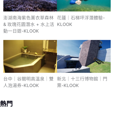
澎湖南海紫色薰衣草森林
花蓮｜石梯坪浮潛體驗-
& 玫瑰花園潛水 + 水上活
KLOOK
動一日遊-KLOOK
台中｜谷關明高溫泉｜雙
新北｜十三行博物館｜門
人泡湯券-KLOOK
票-KLOOK
熱門