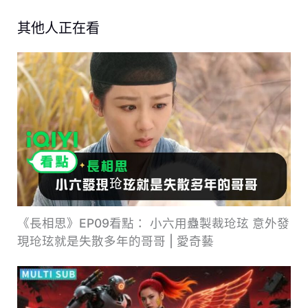
其他人正在看
《長相思》EP09看點： 小六用蠱製裁玱玹 意外發
現玱玹就是失散多年的哥哥 | 愛奇藝