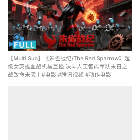
【Multi Sub】《朱雀战纪/The Red Sparrow》超
级女英雄血战机械巨怪 决斗人工智能军队末日之
战致命来袭丨#电影 #腾讯视频 #动作电影