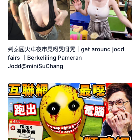
到泰國火車夜市晃呀晃呀晃｜get around jodd
fairs ｜Berkeliling Pameran
Jodd@miniSuChang