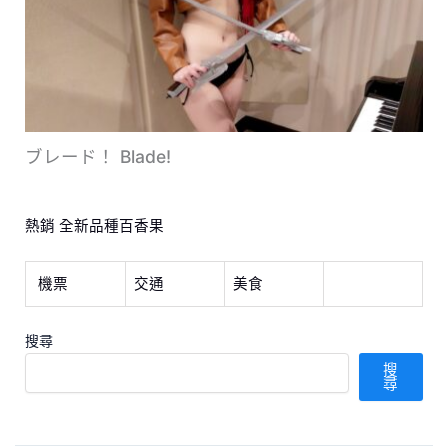
ブレード！ Blade!
熱銷 全新品種百香果
機票
交通
美食
搜尋
搜
尋