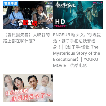
【會員搶先看】大峽谷的
ENGSUB 断头女尸惊魂复
路上都在聊什麼?
活，刽子手犯忌妖邪缠
身！|【刽子手·怪谈 The
Mysterious Story of the
Executioner】| YOUKU
MOVIE | 优酷电影