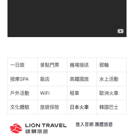
o
s
p
o
p
k
《我的人間煙火》終極預告：初心為火 竭誠為民 | 愛奇藝
一日遊
景點門票
機場接送
郵輪
按摩SPA
飯店
高鐵國旅
水上活動
戶外活動
WiFi
租車
歐洲火車
文化體驗
旅遊保險
日本火車
韓國巴士
進入官網 團體旅遊