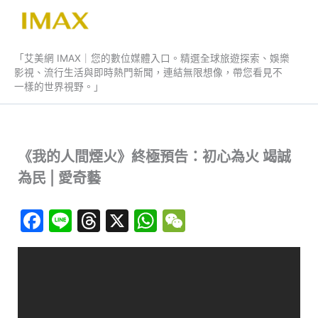
跳
至
艾美網 IMAX
主
「艾美網 IMAX｜您的數位媒體入口。精選全球旅遊探索、娛樂
要
影視、流行生活與即時熱門新聞，連結無限想像，帶您看見不
內
一樣的世界視野。」
容
《我的人間煙火》終極預告：初心為火 竭誠
為民 | 愛奇藝
F
Li
T
X
W
W
a
n
hr
h
e
c
e
e
at
C
e
a
s
h
b
d
A
at