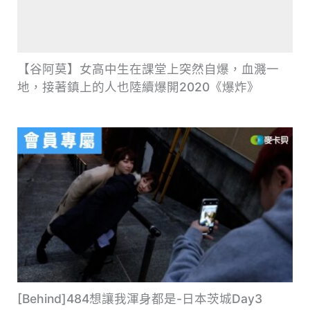
【谷阿莫】女高中生在課堂上突然自爆，血濺一
地，接著鎮上的人也陸續爆開2020《爆炸》
[Behind]484想讓我渾身都是-日本茨城Day3