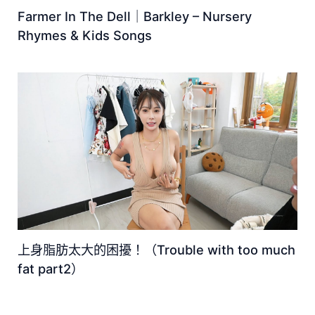
Farmer In The Dell｜Barkley – Nursery
Rhymes & Kids Songs
上身脂肪太大的困擾！（Trouble with too much
fat part2）