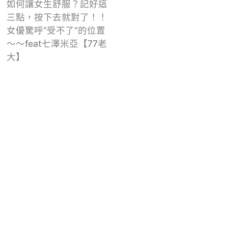
如何讓女生舒服？記好這
三點，按下去就對了！！
女優驚呼”受不了”的位置
～～feat七澤米亞【77老
大】