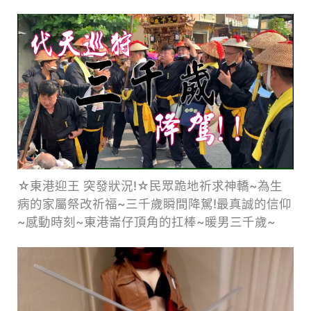
☆東港迎王 突發狀況!☆民眾跪地祈求神轎~為生
病的家屬祭改祈福~三千歲瞬間降駕!最真誠的信仰
~感動時刻~東港崙仔頂角的扛棒~暖男三千歲~