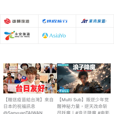
【贈送疫苗給台灣】來自
【Multi Sub】叛逆少年觉
日本的祝福訊息
醒神秘力量，逆天改命斩
@SanyuanTAIWAN
尽妖魔丨#浪子降魔 #电影