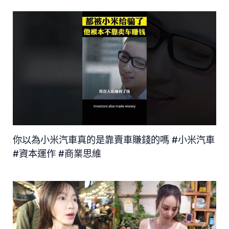
你以為小米汽車真的是靠賣車賺錢的嗎 #小米汽車
#資本運作 #商業思維