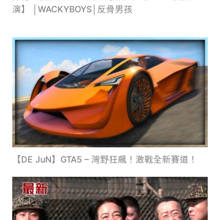
演】 │WACKYBOYS│反骨男孩
【DE JuN】GTA5 – 灣野狂飆！激戰全新賽道！