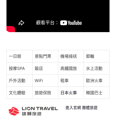
o
s
p
o
p
k
《中國新說唱2024》EP02看點：喜歡MC HotDog | 愛奇藝
一日遊
景點門票
機場接送
郵輪
按摩SPA
飯店
高鐵國旅
水上活動
戶外活動
WiFi
租車
歐洲火車
文化體驗
旅遊保險
日本火車
韓國巴士
進入官網 團體旅遊