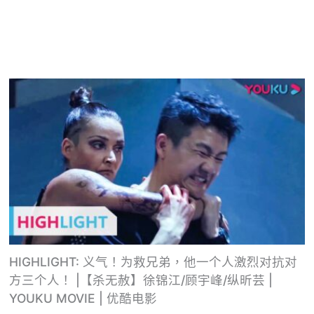
HIGHLIGHT: 义气！为救兄弟，他一个人激烈对抗对
方三个人！ |【杀无赦】徐锦江/顾宇峰/纵昕芸 |
YOUKU MOVIE | 优酷电影