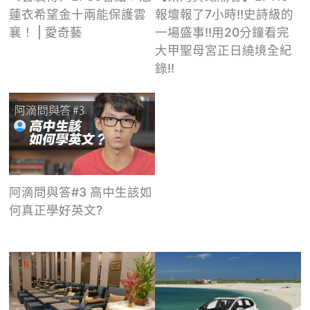
蓮衣希望金十兩能保護雲
報壇報了7小時!!史詩級的
襄！ | 愛奇藝
一場盛事!!用20分鐘看完
大甲聖母宮正日繞境全紀
錄!!
阿滴問與答#3 高中生該如
何真正學好英文?