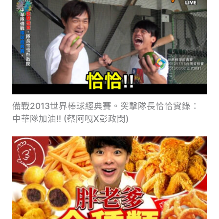
備戰2013世界棒球經典賽。突擊隊長恰恰實錄：
中華隊加油!! (蔡阿嘎X彭政閔)