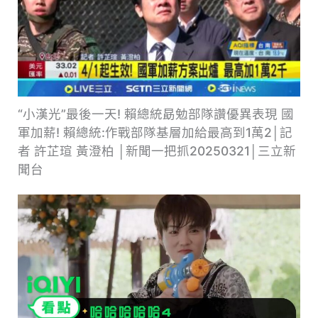
“小漢光”最後一天! 賴總統勗勉部隊讚優異表現 國
軍加薪! 賴總統:作戰部隊基層加給最高到1萬2│記
者 許芷瑄 黃澄柏 │新聞一把抓20250321│三立新
聞台