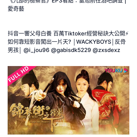
《九部的檢察官》EP3看點：雷旭前往酒吧調查 |
愛奇藝
抖音一響父母白養 百萬Tiktoker經營秘訣大公開⚡
如何靠短影音闖出一片天? │WACKYBOYS│反骨
男孩│ @i_jou96 @gabisdk5229 @zxsdexz