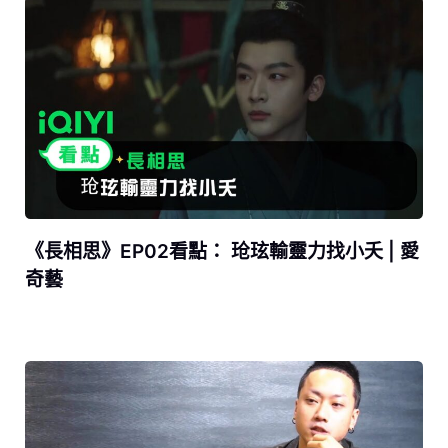
《長相思》EP02看點： 玱玹輸靈力找小夭 | 愛
奇藝