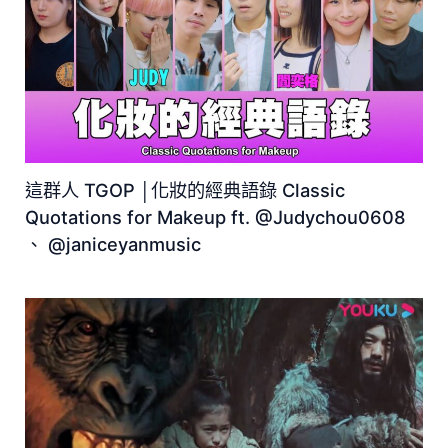
這群人 TGOP │化妝的經典語錄 Classic
Quotations for Makeup ft. @Judychou0608
、 @janiceyanmusic