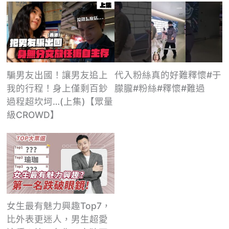
騙男友出國！讓男友追上
代入粉絲真的好難釋懷#于
我的行程！身上僅剩百鈔
朦朧#粉絲#釋懷#難過
過程超坎坷…(上集)【眾量
級CROWD】
女生最有魅力興趣Top7，
比外表更迷人，男生超愛