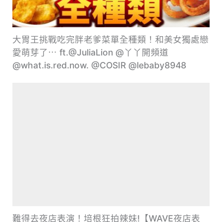
大胃王挑戰吃完胖老爹菜單全種類！和美女獨處戀
愛萌芽了⋯ ft.@JuliaLion @丫丫開頻道
@what.is.red.now. @COSIR @lebaby8948
難得去夜店表演！培根狂拍辣妹!【WAVE夜店表