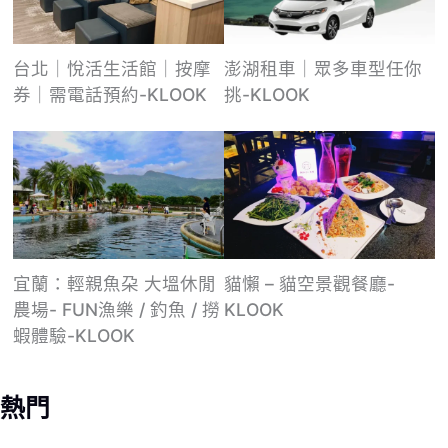
台北｜悅活生活館｜按摩
澎湖租車｜眾多車型任你
券｜需電話預約-KLOOK
挑-KLOOK
宜蘭：輕親魚朶 大塭休閒
貓懶 – 貓空景觀餐廳-
農場- FUN漁樂 / 釣魚 / 撈
KLOOK
蝦體驗-KLOOK
熱門