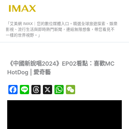
跳
至
艾美網 IMAX
主
「艾美網 IMAX｜您的數位媒體入口。精選全球旅遊探索、娛樂
要
影視、流行生活與即時熱門新聞，連結無限想像，帶您看見不
內
一樣的世界視野。」
容
《中國新說唱2024》EP02看點：喜歡MC
HotDog | 愛奇藝
F
Li
T
X
W
W
a
n
hr
h
e
c
e
e
at
C
e
a
s
h
b
d
A
at