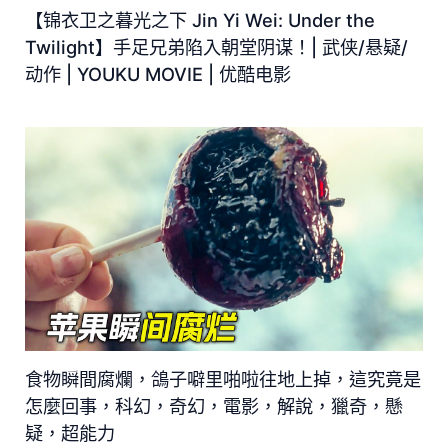
【锦衣卫之暮光之下 Jin Yi Wei: Under the
Twilight】手足兄弟陷入朝堂阴谋！| 武侠/悬疑/
动作 | YOUKU MOVIE | 优酷电影
食物瞬間腐爛，鴿子噼里啪啦往地上掉，這究竟是
怎麼回事，科幻，奇幻，電影，解說，獵奇，懸
疑，超能力