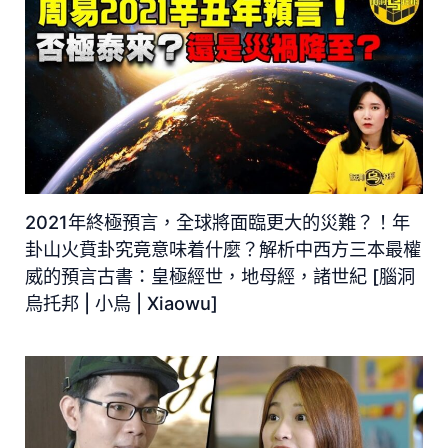
2021年終極預言，全球將面臨更大的災難？！年
卦山火賁卦究竟意味着什麼？解析中西方三本最權
威的預言古書：皇極經世，地母經，諸世紀 [腦洞
烏托邦 | 小烏 | Xiaowu]