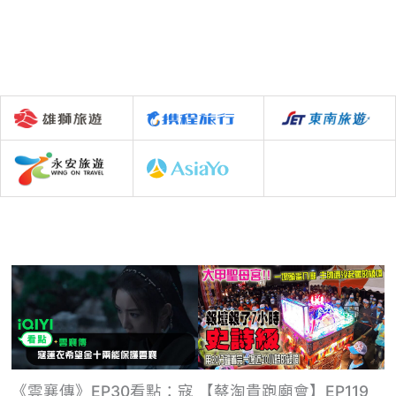
《雲襄傳》EP30看點：寇
【蔡淘貴跑廟會】EP119