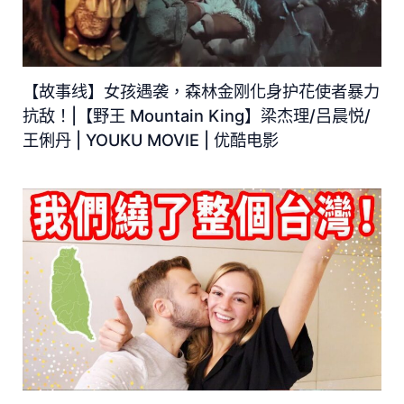
【故事线】女孩遇袭，森林金刚化身护花使者暴力
抗敌！|【野王 Mountain King】梁杰理/吕晨悦/
王俐丹 | YOUKU MOVIE | 优酷电影