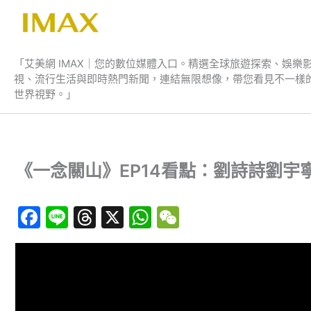
跳
至
艾美網 IMAX
主
要
「艾美網 IMAX｜您的數位媒體入口。精選全球旅遊探索、娛樂
視、流行生活與即時熱門新聞，連結無限想像，帶您看見不一樣
內
世界視野。」
容
《一念關山》EP14看點：劉詩詩劉宇寧
F
Li
T
X
W
W
a
n
hr
h
e
c
e
e
at
C
e
a
s
h
b
d
A
at