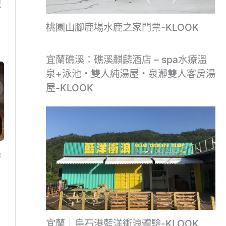
宋
桃園山腳鹿場水鹿之家門票-KLOOK
宜蘭礁溪：礁溪麒麟酒店 – spa水療溫
泉+泳池・雙人純湯屋・泉瀞雙人客房湯
屋-KLOOK
密
宜蘭｜烏石港藍洋衝浪體驗-KLOOK