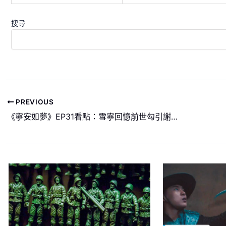
搜尋
PREVIOUS
《寧安如夢》EP31看點：雪寧回憶前世勾引謝危 | 愛奇藝