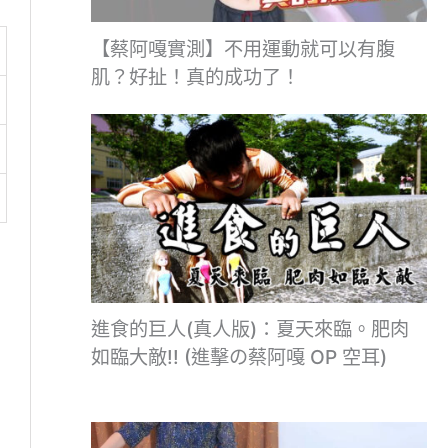
【蔡阿嘎實測】不用運動就可以有腹
肌？好扯！真的成功了！
進食的巨人(真人版)：夏天來臨。肥肉
如臨大敵!! (進擊の蔡阿嘎 OP 空耳)