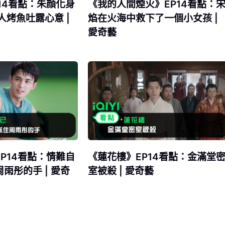
14看點：朱顔化身
《我的人間煙火》EP14看點：
人烤魚吐露心意 |
焰在火海中救下了一個小女孩 |
愛奇藝
P14看點：情難自
《蓮花樓》EP14看點：金滿堂
雨彤的手 | 愛奇
室被殺 | 愛奇藝