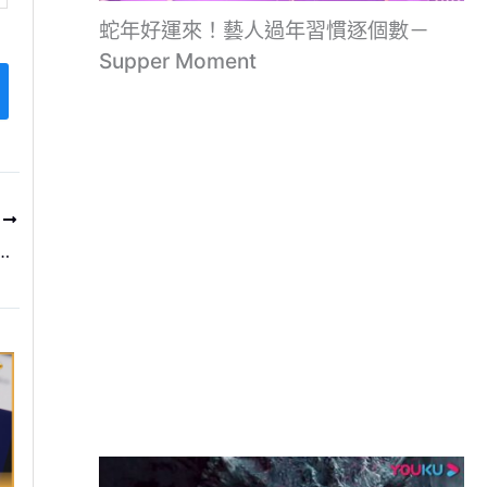
蛇年好運來！藝人過年習慣逐個數－
Supper Moment
T
ket》純享：DIA 權彩媛《Heroine 宣美》 | 愛奇藝