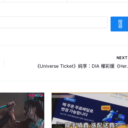
搜
尋
NEX
《Universe Tic