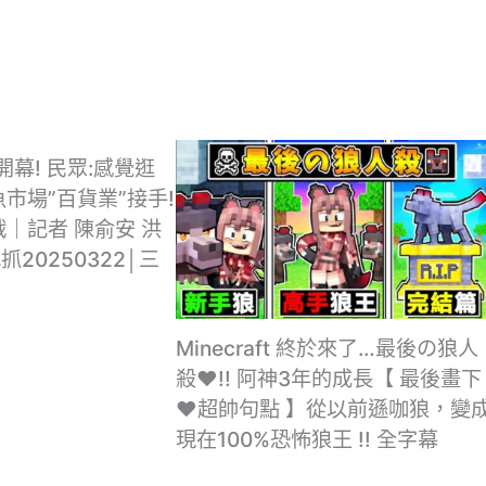
幕! 民眾:感覺逛
市場”百貨業”接手!
戰｜記者 陳俞安 洪
20250322│三
Minecraft 終於來了…最後の狼人
殺❤!! 阿神3年的成長【 最後畫下
❤超帥句點 】從以前遜咖狼，變
現在100%恐怖狼王 !! 全字幕