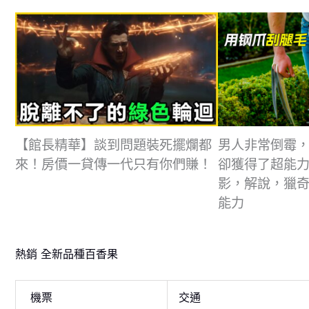
【館長精華】談到問題裝死擺爛都
男人非常倒霉
來！房價一貸傳一代只有你們賺！
卻獲得了超能
影，解說，獵
能力
熱銷 全新品種百香果
機票
交通