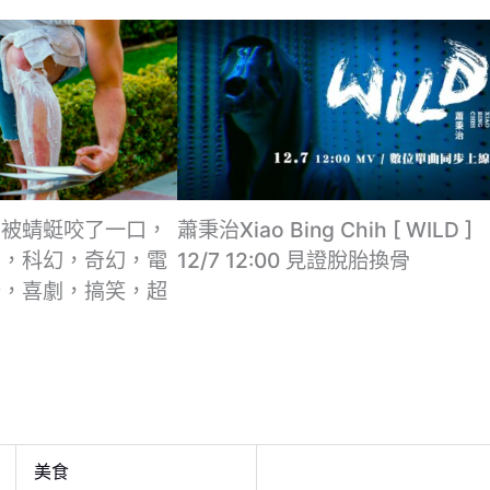
，被蜻蜓咬了一口，
蕭秉治Xiao Bing Chih [ WILD ]
力，科幻，奇幻，電
12/7 12:00 見證脫胎換骨
奇，喜劇，搞笑，超
美食