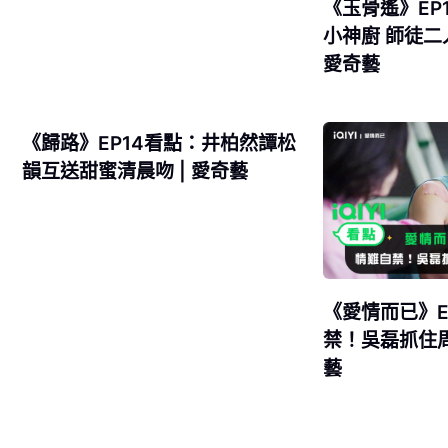
《玉骨遙》EP
小神廚 師徒二
愛奇藝
《歸路》EP14看點：井柏然譚松
韻互送甜蜜清晨吻 | 愛奇藝
《愛情而已》E
禁！吳磊抓住周
藝