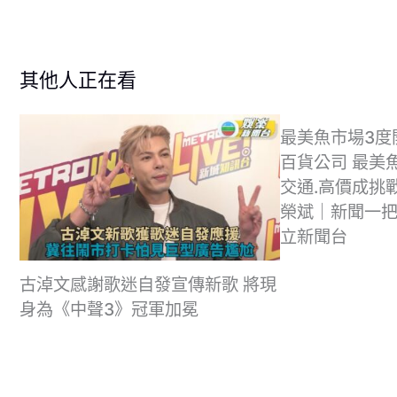
其他人正在看
最美魚市場3度開
百貨公司 最美魚
交通.高價成挑
榮斌｜新聞一把抓
立新聞台
古淖文感謝歌迷自發宣傳新歌 將現
身為《中聲3》冠軍加冕