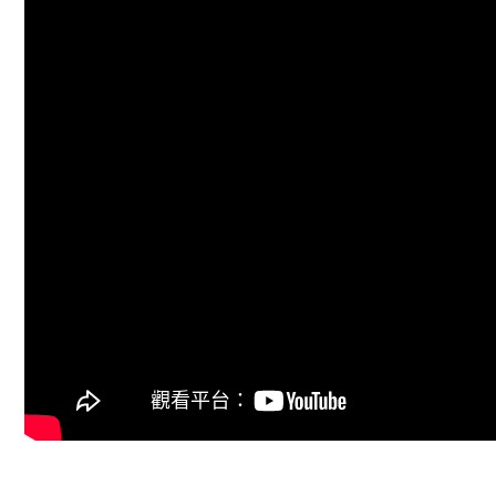
o
s
p
o
p
k
《一念關山》EP14看點：劉詩詩劉宇寧浪漫落葉吻 | 愛奇藝