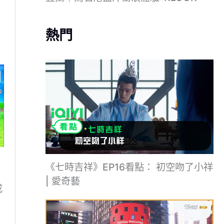
熱門
《七時吉祥》EP16看點： 初空吻了小祥
| 愛奇藝
成