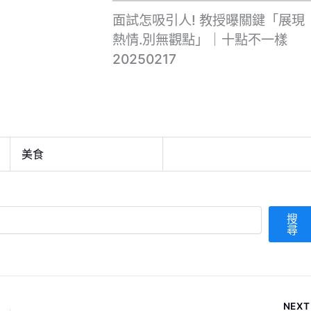
面試怎吸引人! 教授曝關鍵「展現
熱情.別無觀點」｜十點不一樣
20250217
美食
搜
尋
NEX