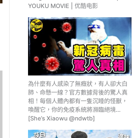
YOUKU MOVIE | 优酷电影
為什麼有人感染了無癥狀，有人卻大白
肺、命懸一線？官方數據背後的驚人真
相！每個人體內都有一隻沉睡的怪獸，
喚醒它，你的免疫系統將瀕臨絕境…
[She’s Xiaowu @ndwtb]