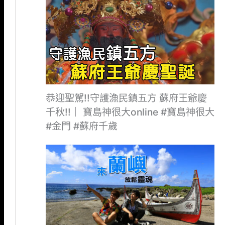
恭迎聖駕!!守護漁民鎮五方 蘇府王爺慶
千秋!!｜ 寶島神很大online #寶島神很大
#金門 #蘇府千歲