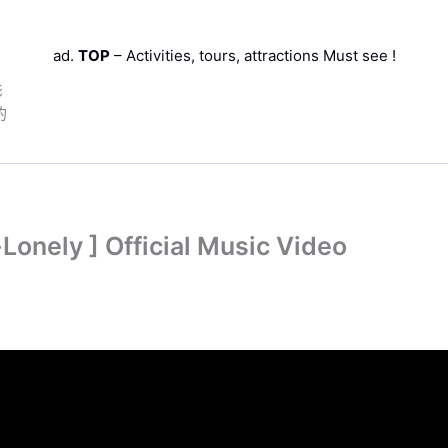
ad.
TOP
– Activities, tours, attractions Must see !
影
的
ely ] Official Music Video