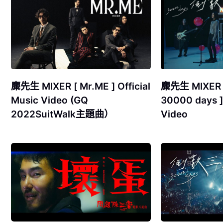
麋先生 MIXER [ Mr.ME ] Official
麋先生 MIXER
Music Video (GQ
30000 days ] 
2022SuitWalk主題曲）
Video