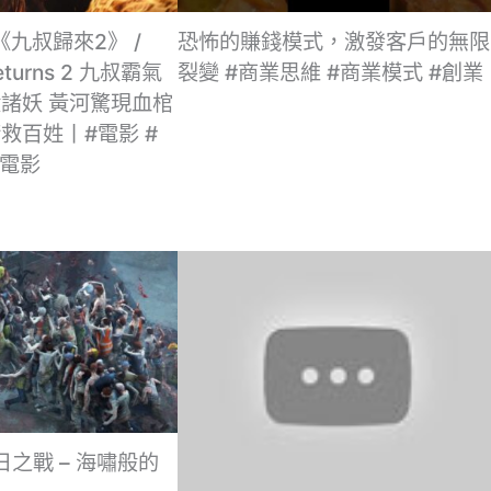
】《九叔歸來2》 /
恐怖的賺錢模式，激發客戶的無限
Returns 2 九叔霸氣
裂變 #商業思維 #商業模式 #創業
諸妖 黃河驚現血棺
救百姓丨#電影 #
疑電影
日之戰 – 海嘯般的