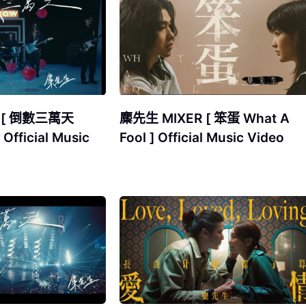
 [ 倒數三萬天
麋先生 MIXER [ 笨蛋 What A
Official Music
Fool ] Official Music Video