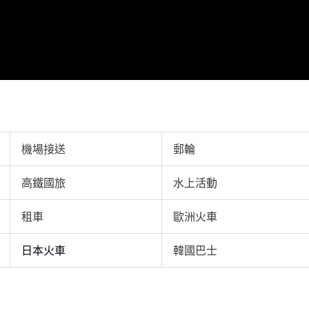
ic Video
機場接送
郵輪
高鐵國旅
水上活動
租車
歐洲火車
日本火車
韓國巴士