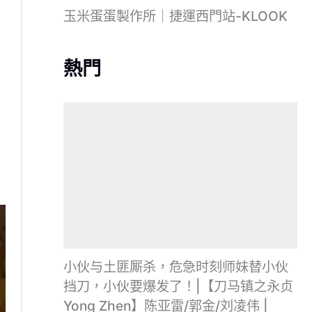
玉米蛋蛋製作所｜捷運西門站-KLOOK
熱門
小伙与土匪厮杀，危急时刻师妹替小伙
挡刀，小伙要爆发了！|【刀马镇之永贞
Yong Zhen】陈亚雷/郭金/刘凌伟 |