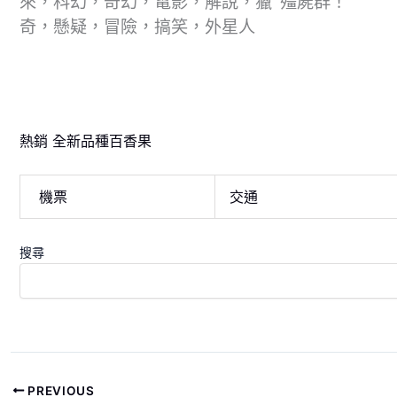
來，科幻，奇幻，電影，解說，獵
殭屍群！
奇，懸疑，冒險，搞笑，外星人
熱銷 全新品種百香果
機票
交通
搜尋
PREVIOUS