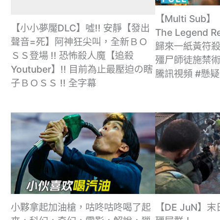
【Multi Sub
【小小夢魘DLC】噓!! 安靜【發出
The Legend 
聲音=死】阿神狂尖叫，全新ＢＯ
歸來一紙黃符殺
ＳＳ登場 !! 恐怖殺人魔【追殺
殭尸師徒施禁術
Youtuber】!! 目前為止最壓迫の瞎
騰訊視頻 #懸
子ＢＯＳＳ !! 全字幕
小夥拿起加油槍，咕咚咕咚喝了起
【DE JuN】末