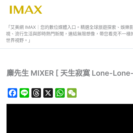
跳
至
艾美網 IMAX
主
要
「艾美網 IMAX｜您的數位媒體入口。精選全球旅遊探索、娛樂
視、流行生活與即時熱門新聞，連結無限想像，帶您看見不一樣
內
世界視野。」
容
麋先生 MIXER [ 天生寂寞 Lone-Lone-Lon
F
Li
T
X
W
W
a
n
hr
h
e
c
e
e
at
C
e
a
s
h
b
d
A
at