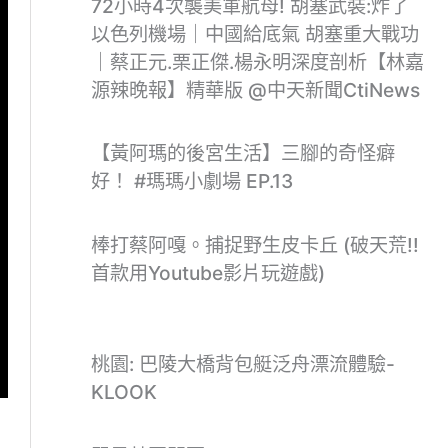
72小時4次襲美軍航母! 胡塞武裝:炸了
以色列機場｜中國給底氣 胡塞重大戰功
｜蔡正元.栗正傑.楊永明深度剖析【林嘉
源辣晚報】精華版 @中天新聞CtiNews
【黃阿瑪的後宮生活】三腳的奇怪癖
好！ #瑪瑪小劇場 EP.13
棒打蔡阿嘎。捕捉野生皮卡丘 (破天荒!!
首款用Youtube影片玩遊戲)
桃園: 巴陵大橋背包艇泛舟漂流體驗-
KLOOK