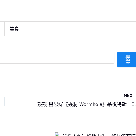
美食
搜
尋
NEX
鼓鼓 呂思緯《蟲洞 Worm