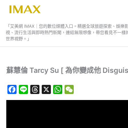
跳
至
艾美網 IMAX
主
要
「艾美網 IMAX｜您的數位媒體入口。精選全球旅遊探索、娛樂
視、流行生活與即時熱門新聞，連結無限想像，帶您看見不一樣
內
世界視野。」
容
蘇慧倫 Tarcy Su [ 為你變成他 Disgu
F
Li
T
X
W
W
a
n
hr
h
e
c
e
e
at
C
e
a
s
h
b
d
A
at