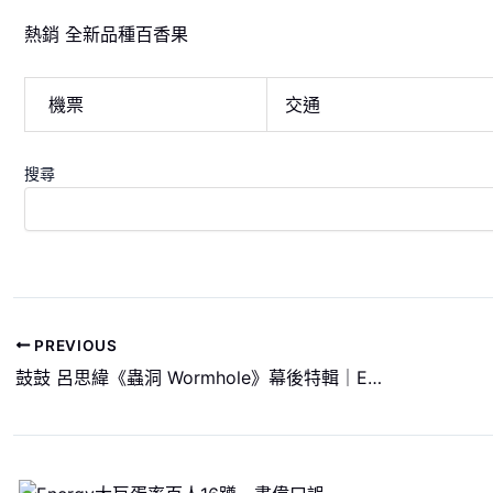
熱銷 全新品種百香果
機票
交通
搜尋
PREVIOUS
鼓鼓 呂思緯《蟲洞 Wormhole》幕後特輯｜EP.3 專輯錄音紀實(下)