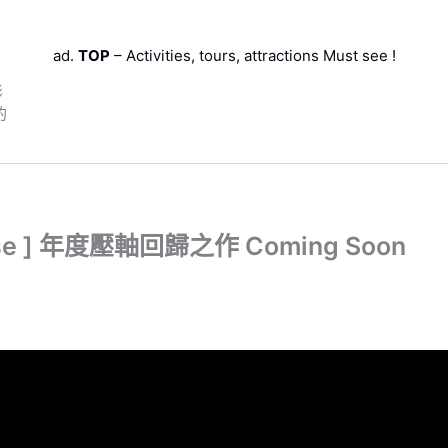
ad.
TOP
– Activities, tours, attractions Must see !
影
的
ise ] 年度壓軸回歸之作 Coming Soon