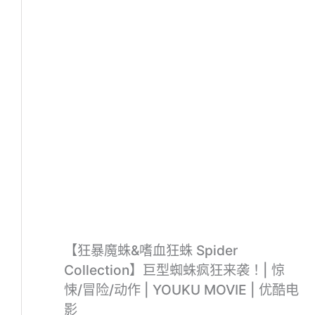
【狂暴魔蛛&嗜血狂蛛 Spider
Collection】巨型蜘蛛疯狂来袭！| 惊
悚/冒险/动作 | YOUKU MOVIE | 优酷电
影