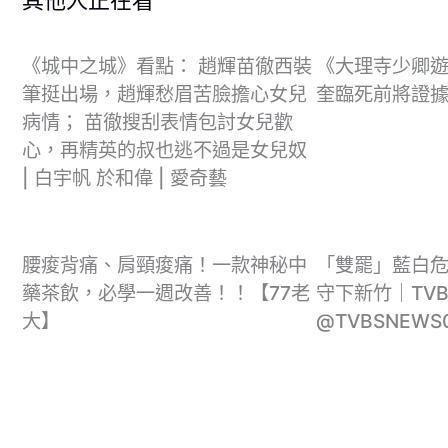
《城中之城》看點： 趙輝苗徹西裝
《大理寺少卿遊
筆挺出場，趙輝愁眉苦臉擔心女兒
奎臨死前將證據
病情； 苗徹搜刮表情包討女兒歡
心，再精英的叔也逃不過是女兒奴
| 白宇帆 於和偉 | 愛奇藝
腰痠背痛、肩頸痠痛！一款神秘中
「雙罷」藍白危機
藥茶飲，必學一週改善！！【77老
守下新竹｜TV
大】
@TVBSNEWS