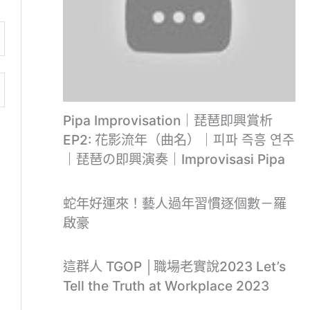
Pipa Improvisation｜琵琶即興賞析
EP2: 花影流年（曲名）｜피파 즉흥 연주
｜琵琶の即興演奏｜Improvisasi Pipa
蛇年好運來！藝人過年習慣逐個數－羅
啟豪
這群人 TGOP │職場老實說2023 Let’s
Tell the Truth at Workplace 2023