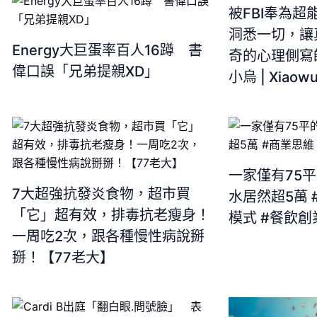
被FBI奉為
洞悉一切，讓
Energy大巨蛋率百人16蹲 書
奇的心理側寫師
偉口誤「兄弟提親XD」
小烏 | Xiaowu
一家僅有75
7大超強抗發炎食物，超市買
水居然超5萬 
「它」超有效，排毒抗老瘦身！
模式 #餐飲創
一周吃2次，跟各種慢性病說掰
掰！【77老大】