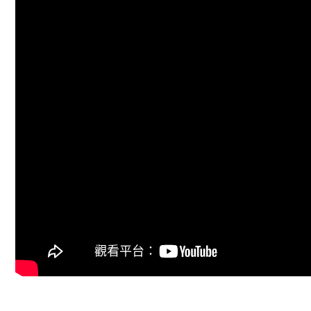
o
s
p
o
p
k
蘇慧倫 Tarcy Su [ 為你變成他 Disguise ] 年度壓軸回歸之作 