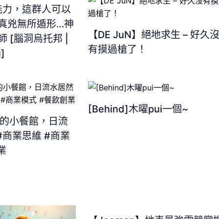
超能力，這群人可以
真兇無所遁形…神
【DE JuN】絕地求生 – 好久
 [腦洞烏托邦 |
有摸過槍了！
]
[Behind]木曜pui一個~
平的小餐館，日流
#商業思維 #商業
業