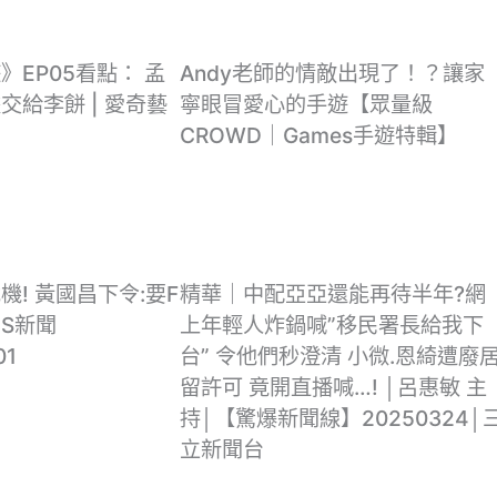
》EP05看點： 孟
Andy老師的情敵出現了！？讓家
交給李餅 | 愛奇藝
寧眼冒愛心的手遊【眾量級
CROWD｜Games手遊特輯】
! 黃國昌下令:要F
精華｜中配亞亞還能再待半年?網
BS新聞
上年輕人炸鍋喊”移民署長給我下
01
台” 令他們秒澄清 小微.恩綺遭廢
留許可 竟開直播喊…! │呂惠敏 主
持│【驚爆新聞線】20250324│
立新聞台