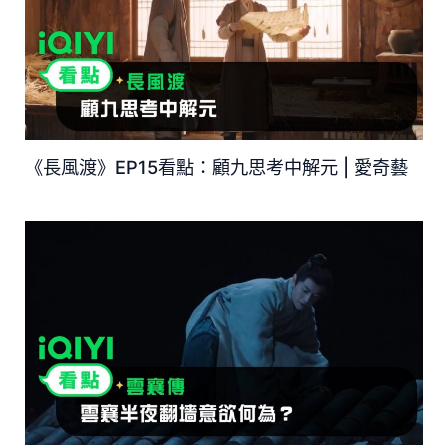
《長風渡》EP15看點：顧九思考中解元 | 愛奇藝