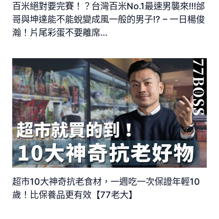
百米絕對要完賽！？台灣百米No.1最速男襲來!!!邰
哥與坤達能不能蛻變成風一般的男子!? – 一日楊俊
瀚！片尾彩蛋不要離席…
超市10大神奇抗老食材，一週吃一次保證年輕10
歲！比保養品更有效【77老大】