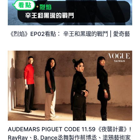
《烈焰》EP02看點： 辛王和黑瓏的戰鬥 | 愛奇藝
AUDEMARS PIGUET CODE 11.59《夜襲計畫》!
RayRay、B. Dance丞舞製作蔡博丞、塗鴉藝術家