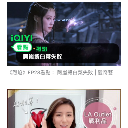
《烈焰》EP28看點： 阿嵐殺白菜失敗 | 愛奇藝