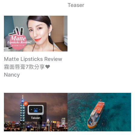
Teaser
Matte Lipsticks Review
霧面唇膏7款分享♥
Nancy