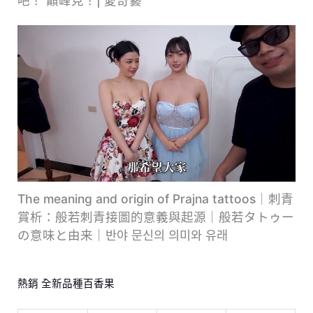
吧！ 巔峰見！| 愛奇藝
The meaning and origin of Prajna tattoos｜刺青
賞析：般若刺青接圖的意義與起源｜般若タトゥー
の意味と由来｜반야 ​​문신의 의미와 유래
熱銷 全新品種百香果