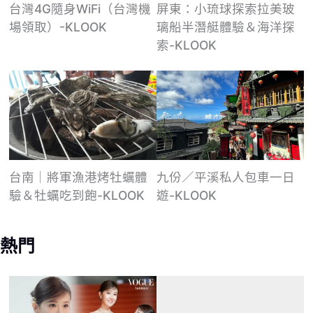
屏東：小琉球探索拉美玻
台灣4G隨身WiFi（台灣機
璃船半潛艇體驗＆海洋探
場領取）-KLOOK
索-KLOOK
九份／平溪私人包車一日
台南｜將軍漁港烤牡蠣體
遊-KLOOK
驗＆牡蠣吃到飽-KLOOK
熱門