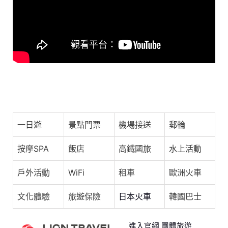
o
s
p
o
p
k
蕭秉治 Xiao Bing Chih [ 彩虹黑洞 Rainbow ] Official
Live Video
一日遊
景點門票
機場接送
郵輪
按摩SPA
飯店
高鐵國旅
水上活動
戶外活動
WiFi
租車
歐洲火車
文化體驗
旅遊保險
日本火車
韓國巴士
進入官網 團體旅遊