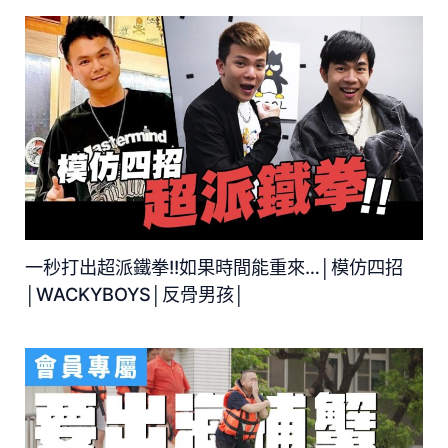
一秒打出超派鐵拳!!如果時間能重來…│模仿四招
│WACKYBOYS│反骨男孩│