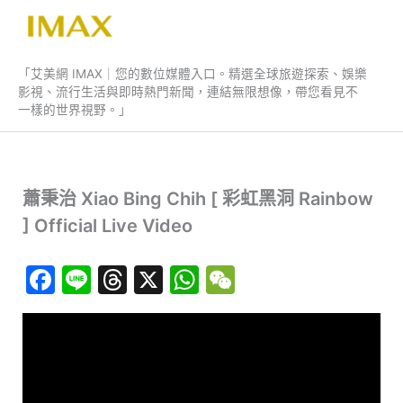
跳
至
艾美網 IMAX
主
「艾美網 IMAX｜您的數位媒體入口。精選全球旅遊探索、娛樂
要
影視、流行生活與即時熱門新聞，連結無限想像，帶您看見不
內
一樣的世界視野。」
容
蕭秉治 Xiao Bing Chih [ 彩虹黑洞 Rainbow
] Official Live Video
F
Li
T
X
W
W
a
n
hr
h
e
c
e
e
at
C
e
a
s
h
b
d
A
at