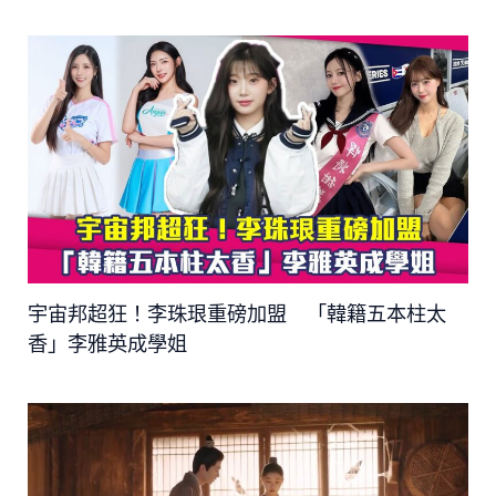
宇宙邦超狂！李珠珢重磅加盟 「韓籍五本柱太
香」李雅英成學姐