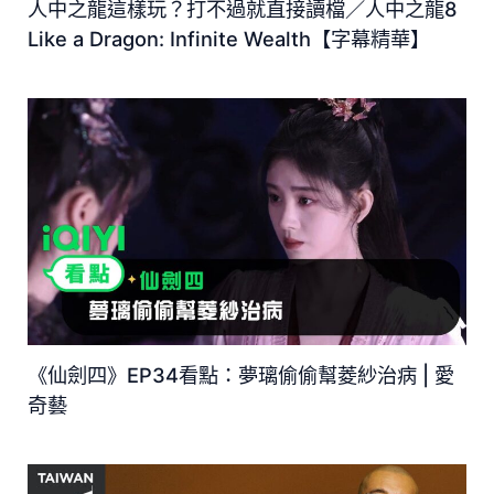
人中之龍這樣玩？打不過就直接讀檔／人中之龍8
Like a Dragon: Infinite Wealth【字幕精華】
《仙劍四》EP34看點：夢璃偷偷幫菱紗治病 | 愛
奇藝