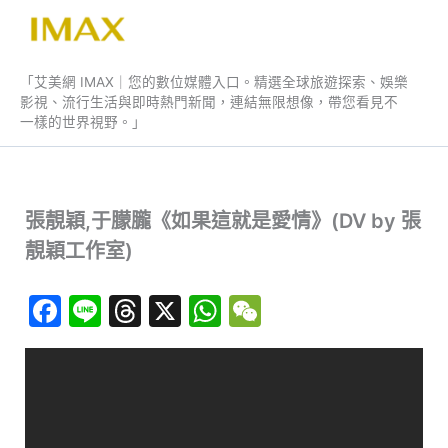
跳
至
艾美網 IMAX
主
「艾美網 IMAX｜您的數位媒體入口。精選全球旅遊探索、娛樂
要
影視、流行生活與即時熱門新聞，連結無限想像，帶您看見不
內
一樣的世界視野。」
容
張靚穎,于朦朧《如果這就是愛情》(DV by 張
靚穎工作室)
F
Li
T
X
W
W
a
n
hr
h
e
c
e
e
at
C
e
a
s
h
b
d
A
at