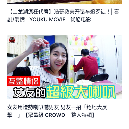
【二龙湖疯狂代驾】浩哥救美开错车追歹徒！| 喜
剧/爱情 | YOUKU MOVIE | 优酷电影
女友用造勢喇叭嚇男友 男友一招「絕地大反
擊！」【眾量級 CROWD │ 整人特輯】