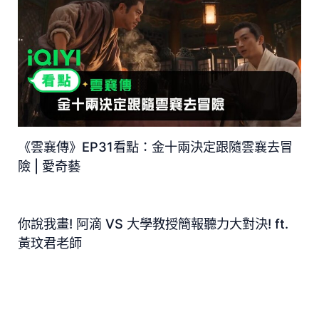
《雲襄傳》EP31看點：金十兩決定跟隨雲襄去冒
險 | 愛奇藝
你說我畫! 阿滴 VS 大學教授簡報聽力大對決! ft.
黃玟君老師