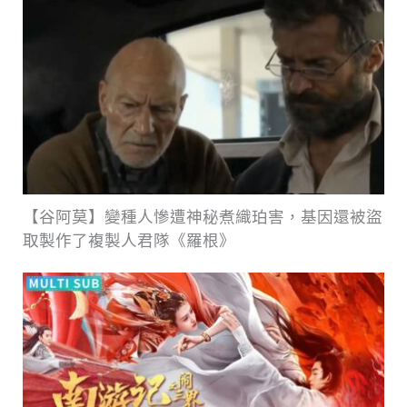
【谷阿莫】變種人慘遭神秘煮織珀害，基因還被盜
取製作了複製人君隊《羅根》