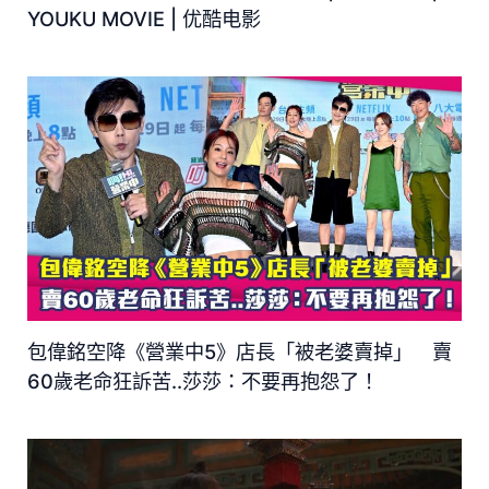
YOUKU MOVIE | 优酷电影
包偉銘空降《營業中5》店長「被老婆賣掉」 賣
60歲老命狂訴苦..莎莎：不要再抱怨了！