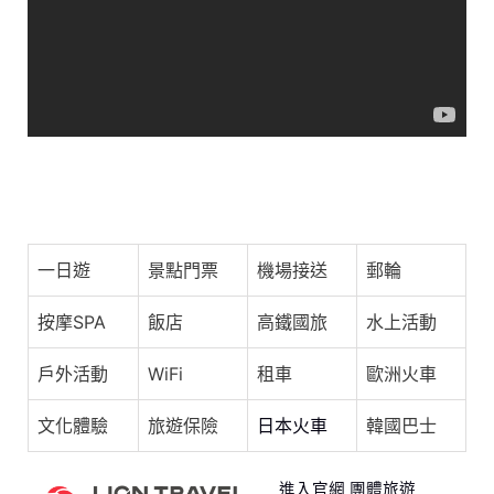
o
s
p
o
p
k
張靚穎,于朦朧《如果這就是愛情》(DV by 張靚穎工作
室)
一日遊
景點門票
機場接送
郵輪
按摩SPA
飯店
高鐵國旅
水上活動
戶外活動
WiFi
租車
歐洲火車
文化體驗
旅遊保險
日本火車
韓國巴士
進入官網 團體旅遊