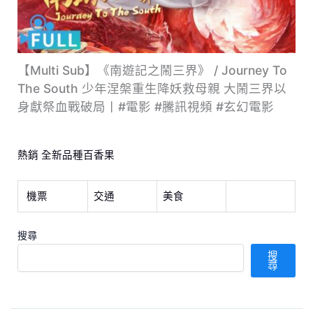
【Multi Sub】《南遊記之鬧三界》 / Journey To
The South 少年涅槃重生降妖救母親 大鬧三界以
身獻祭血戰破局丨#電影 #騰訊視頻 #玄幻電影
熱銷 全新品種百香果
機票
交通
美食
搜尋
搜
尋