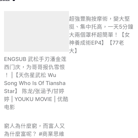
超強豐胸按摩術，變大堅
挺、集中托高，一天5分鐘
大兩個罩杯超簡單！【女
神養成術EP4】【77老
大】
ENGSUB 武松手刃潘金莲
西门庆，为哥哥报仇雪恨
！ |【天伤星武松 Wu
Song Who Is Of Tiansha
Star】 陈龙/张涵予/甘婷
婷 | YOUKU MOVIE | 优酷
电影
窮人為什麼窮，而富人又
為什麼富呢？ #商業思維