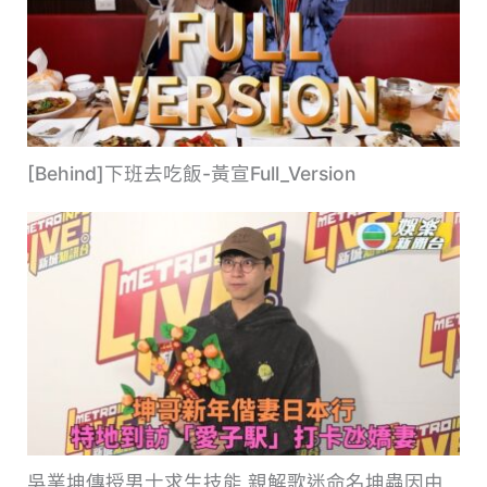
[Behind]下班去吃飯-黃宣Full_Version
吳業坤傳授男士求生技能 親解歌迷命名坤蟲因由