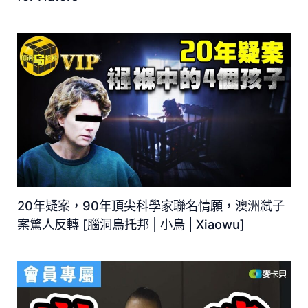
20年疑案，90年頂尖科學家聯名情願，澳洲弒子
案驚人反轉 [腦洞烏托邦 | 小烏 | Xiaowu]