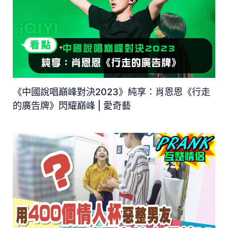
《中國說唱巔峰對決2023》純享：肖恩恩《行走
的廣告牌》閃耀巔峰 | 愛奇藝