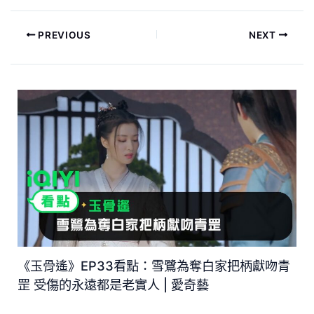
PREVIOUS
NEXT
《玉骨遙》EP33看點：雪鷺為奪白家把柄獻吻青
罡 受傷的永遠都是老實人 | 愛奇藝