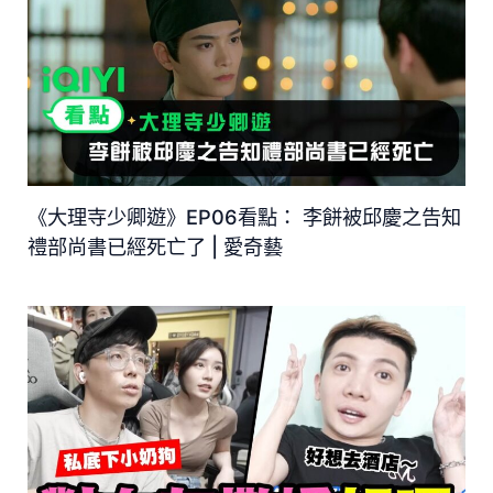
《大理寺少卿遊》EP06看點： 李餅被邱慶之告知
禮部尚書已經死亡了 | 愛奇藝