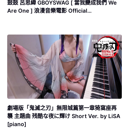
鼓鼓 呂思緯 GBOYSWAG [ 當我變成我們 We
Are One ] 浪漫音樂電影 Official…
劇場版「鬼滅之刃」無限城篇第一章猗窩座再
襲 主題曲 残酷な夜に輝け Short Ver. by LiSA
[piano]