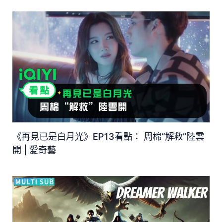
《再見已是白月光》EP13看點： 周棉“解救”陸雲
開 | 愛奇藝