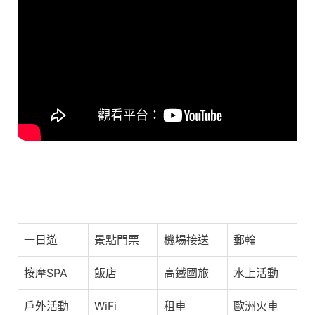
c
e
e
at
C
e
a
s
h
b
d
A
at
o
s
p
o
p
k
女人生了個木頭寶寶，他長大後臉上冒出了樹葉，科幻，奇
幻，電影，解說，獵奇，冒險，懸疑，超能力，短片，short
film
一日遊
景點門票
機場接送
郵輪
按摩SPA
飯店
高鐵國旅
水上活動
戶外活動
WiFi
租車
歐洲火車