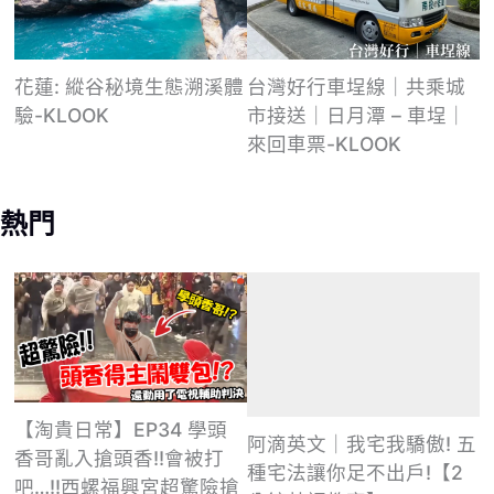
台灣好行車埕線｜共乘城
花蓮: 縱谷秘境生態溯溪體
市接送｜日月潭 – 車埕｜
驗-KLOOK
來回車票-KLOOK
熱門
【淘貴日常】EP34 學頭
阿滴英文｜我宅我驕傲! 五
香哥亂入搶頭香!!會被打
種宅法讓你足不出戶!【2
吧…!!西螺福興宮超驚險搶