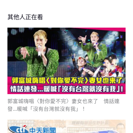
其他人正在看
郭富城嗨唱〈對你愛不完〉妻女也來了 情話連
發…暖喊「沒有台灣就沒有我」！