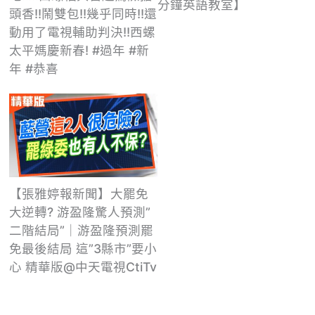
分鐘英語教室】
頭香!!鬧雙包!!幾乎同時!!還
動用了電視輔助判決!!西螺
太平媽慶新春! #過年 #新
年 #恭喜
【張雅婷報新聞】大罷免
大逆轉? 游盈隆驚人預測”
二階結局”｜游盈隆預測罷
免最後結局 這”3縣市”要小
心 精華版@中天電視CtiTv