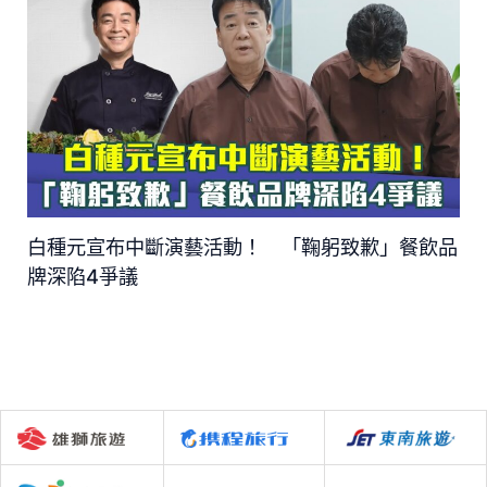
白種元宣布中斷演藝活動！ 「鞠躬致歉」餐飲品
牌深陷4爭議