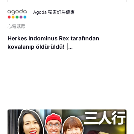
Agoda 獨家訂房優惠
心電感應
Herkes Indominus Rex tarafından
kovalanıp öldürüldü! |…