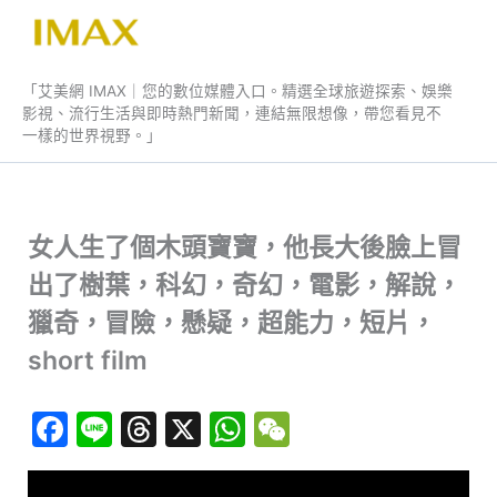
跳
至
艾美網 IMAX
主
「艾美網 IMAX｜您的數位媒體入口。精選全球旅遊探索、娛樂
要
影視、流行生活與即時熱門新聞，連結無限想像，帶您看見不
內
一樣的世界視野。」
容
女人生了個木頭寶寶，他長大後臉上冒
出了樹葉，科幻，奇幻，電影，解說，
獵奇，冒險，懸疑，超能力，短片，
short film
F
Li
T
X
W
W
a
n
hr
h
e