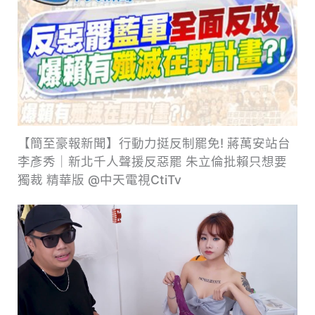
【簡至豪報新聞】行動力挺反制罷免! 蔣萬安站台
李彥秀｜新北千人聲援反惡罷 朱立倫批賴只想要
獨裁 精華版 ‪@中天電視CtiTv