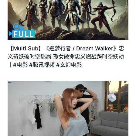
【Multi Sub】《巡梦行者 / Dream Walker》忠
义斩妖破时空迷局 孤女破命忠义燃战跨时空妖劫
丨#电影 #腾讯视频 #玄幻电影