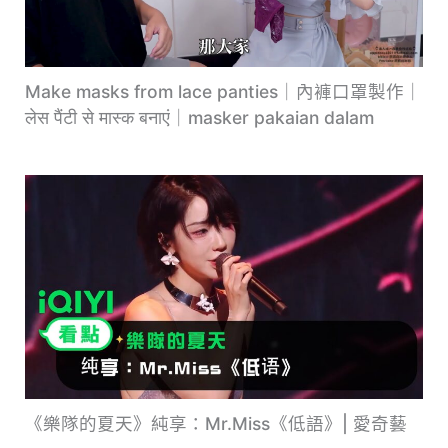
Make masks from lace panties｜內褲口罩製作｜
लेस पैंटी से मास्क बनाएं｜masker pakaian dalam
《樂隊的夏天》純享：Mr.Miss《低語》| 愛奇藝