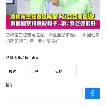
凌峰第三任妻是陸配「為亞亞悲傷過」 別因個案
扣陸配帽子..讚：我老婆很好
熱銷 全新品種百香果
機票
交通
美食
搜尋
搜
尋