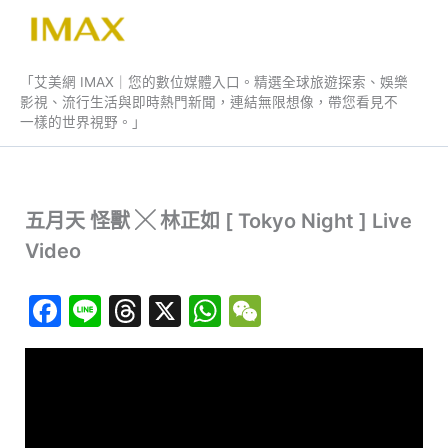
跳
至
艾美網 IMAX
主
「艾美網 IMAX｜您的數位媒體入口。精選全球旅遊探索、娛樂
要
影視、流行生活與即時熱門新聞，連結無限想像，帶您看見不
內
一樣的世界視野。」
容
五月天 怪獸 ╳ 林正如 [ Tokyo Night ] Live
Video
F
Li
T
X
W
W
a
n
hr
h
e
c
e
e
at
C
e
a
s
h
b
d
A
at