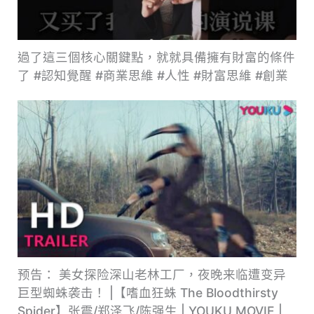
過了這三個核心關鍵點，就就具備擁有財富的條件
了 #認知覺醒 #商業思維 #人性 #財富思維 #創業
预告： 美女探险深山老林工厂，夜晚来临遭变异
巨型蜘蛛袭击！ |【嗜血狂蛛 The Bloodthirsty
Spider】张震/郑泽飞/陈强生 | YOUKU MOVIE |