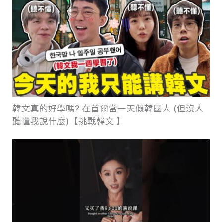
韓文真的好學嗎? 在首爾當一天假韓國人 (但沒人
聽懂我說什麼)【挑戰韓文 】