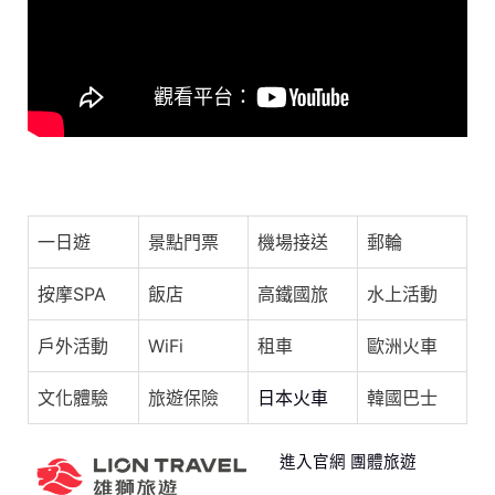
o
s
p
o
p
k
五月天 怪獸 ╳ 林正如 [ Tokyo Night ] Live Video
一日遊
景點門票
機場接送
郵輪
按摩SPA
飯店
高鐵國旅
水上活動
戶外活動
WiFi
租車
歐洲火車
文化體驗
旅遊保險
日本火車
韓國巴士
進入官網 團體旅遊