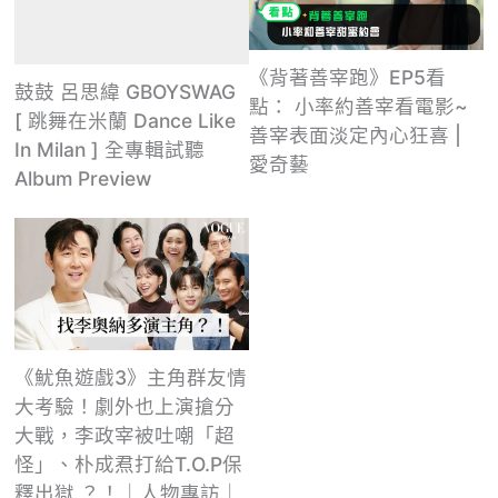
《背著善宰跑》EP5看
鼓鼓 呂思緯 GBOYSWAG
點： 小率約善宰看電影~
[ 跳舞在米蘭 Dance Like
善宰表面淡定內心狂喜 |
In Milan ] 全專輯試聽
愛奇藝
Album Preview
《魷魚遊戲3》主角群友情
大考驗！劇外也上演搶分
大戰，李政宰被吐嘲「超
怪」、朴成焄打給T.O.P保
釋出獄 ？！｜人物專訪｜