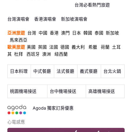
台灣必看熱門旅遊
台灣演唱會
香港演唱會
新加坡演唱會
亞洲旅遊
台灣
中國
香港
澳門
日本
韓國
泰國
新加坡
馬來西亞
歐美旅遊
美國
英國
法國
德國
義大利
希臘
荷蘭
土耳
其
杜拜
西班牙
澳洲
紐西蘭
日本料理
中式餐廳
法式餐廳
義式餐廳
台北火鍋
桃園機場接送
台中機場接送
高雄機場接送
Agoda 獨家訂房優惠
心電感應