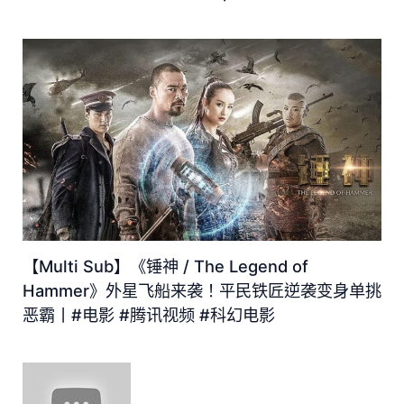
【Multi Sub】《锤神 / The Legend of
Hammer》外星飞船来袭！平民铁匠逆袭变身单挑
恶霸丨#电影 #腾讯视频 #科幻电影