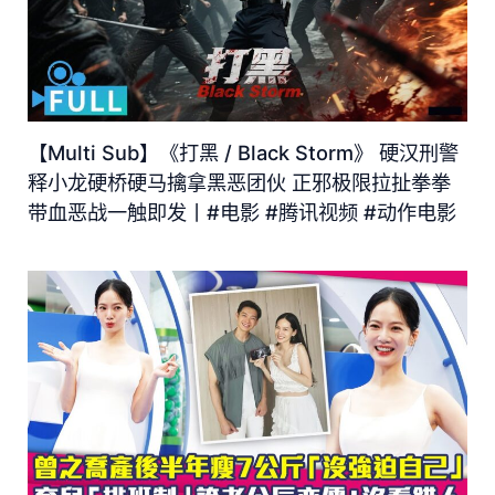
【Multi Sub】《打黑 / Black Storm》 硬汉刑警
释小龙硬桥硬马擒拿黑恶团伙 正邪极限拉扯拳拳
带血恶战一触即发丨#电影 #腾讯视频 #动作电影