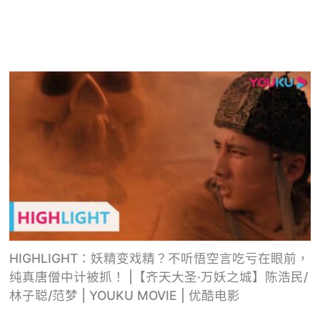
HIGHLIGHT：妖精变戏精？不听悟空言吃亏在眼前，
纯真唐僧中计被抓！ |【齐天大圣·万妖之城】陈浩民/
林子聪/范梦 | YOUKU MOVIE | 优酷电影