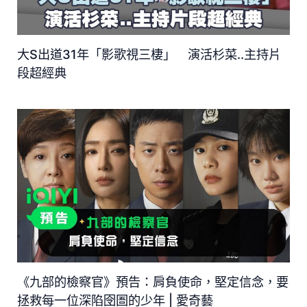
大S出道31年「影歌視三棲」 演活杉菜..主持片
段超經典
《九部的檢察官》預告：肩負使命，堅定信念，要
拯救每一位深陷囹圄的少年 | 愛奇藝