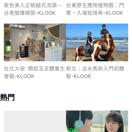
紫色美人正統越式洗頭 –
台東原生應用植物園：門
台南營運總部-KLOOK
票・入場抵用券-KLOOK
台北大安: 顏如玉足體養生
新北｜淡水馬術入門初體
會館-KLOOK
驗-KLOOK
熱門