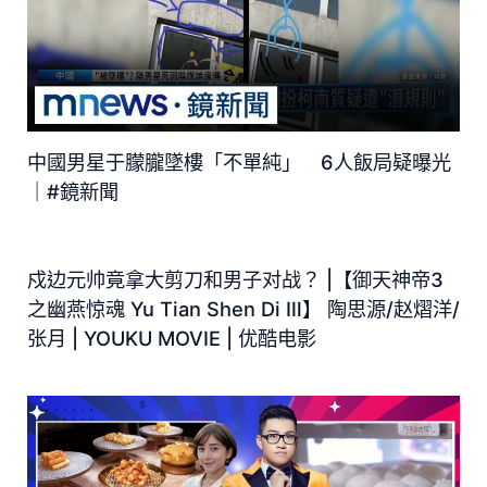
中國男星于朦朧墜樓「不單純」 6人飯局疑曝光
｜#鏡新聞
戍边元帅竟拿大剪刀和男子对战？ |【御天神帝3
之幽燕惊魂 Yu Tian Shen Di Ⅲ】 陶思源/赵熠洋/
张月 | YOUKU MOVIE | 优酷电影