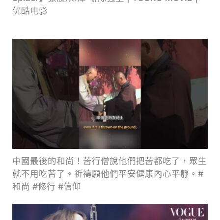
优酷电影
中國最後的和尚！苦行僧說他們把苦都吃了，眾生
就不用吃苦了。祈禱願他們平安健康內心平靜。#
和尚 #修行 #信仰