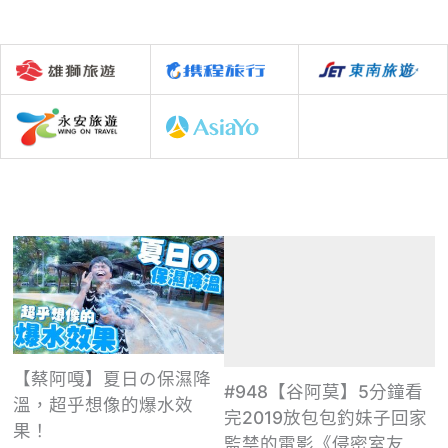
【蔡阿嘎】夏日の保濕降
#948【谷阿莫】5分鐘看
溫，超乎想像的爆水效
完2019放包包釣妹子回家
果！
監禁的電影《侵密室友