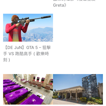
Greta》
【DE JuN】GTA 5 – 狙擊
手 VS 跑酷高手 ( 歡樂時
刻 )