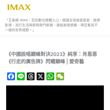
跳
至
艾美網 IMAX
主
「艾美網 IMAX｜您的數位媒體入口。精選全球旅遊探索、娛樂
要
影視、流行生活與即時熱門新聞，連結無限想像，帶您看見不
內
一樣的世界視野。」
容
《中國說唱巔峰對決2023》純享：肖恩恩
《行走的廣告牌》閃耀巔峰 | 愛奇藝
F
Li
T
X
W
W
a
n
hr
h
e
c
e
e
at
C
e
a
s
h
b
d
A
at