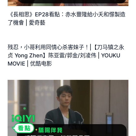
《長相思》EP28看點：赤水豐隆給小夭和憬製造
了機會 | 愛奇藝
残忍，小哥利用同情心杀害妹子！|【刀马镇之永
贞 Yong Zhen】陈亚雷/郭金/刘凌伟 | YOUKU
MOVIE | 优酷电影