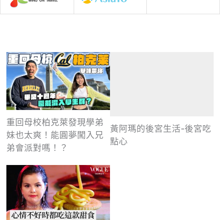
重回母校柏克萊發現學弟
黃阿瑪的後宮生活-後宮吃
妹也太爽！能圓夢闖入兄
點心
弟會派對嗎！？