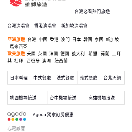
台灣必看熱門旅遊
台灣演唱會
香港演唱會
新加坡演唱會
亞洲旅遊
台灣
中國
香港
澳門
日本
韓國
泰國
新加坡
馬來西亞
歐美旅遊
美國
英國
法國
德國
義大利
希臘
荷蘭
土耳
其
杜拜
西班牙
澳洲
紐西蘭
日本料理
中式餐廳
法式餐廳
義式餐廳
台北火鍋
桃園機場接送
台中機場接送
高雄機場接送
Agoda 獨家訂房優惠
心電感應