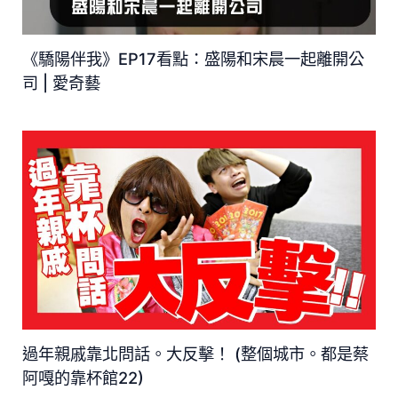
《驕陽伴我》EP17看點：盛陽和宋晨一起離開公
司 | 愛奇藝
過年親戚靠北問話。大反擊！ (整個城市。都是蔡
阿嘎的靠杯館22)