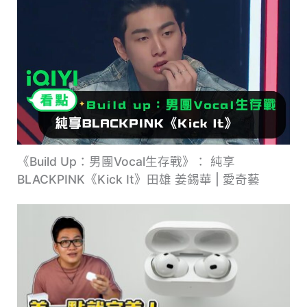
《Build Up：男團Vocal生存戰》： 純享
BLACKPINK《Kick It》田雄 姜錫華 | 愛奇藝