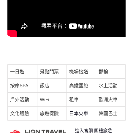
o
s
p
o
p
k
《中國說唱巔峰對決2023》純享：肖恩恩《行走的廣告牌》
閃耀巔峰 | 愛奇藝
一日遊
景點門票
機場接送
郵輪
按摩SPA
飯店
高鐵國旅
水上活動
戶外活動
WiFi
租車
歐洲火車
文化體驗
旅遊保險
日本火車
韓國巴士
進入官網 團體旅遊