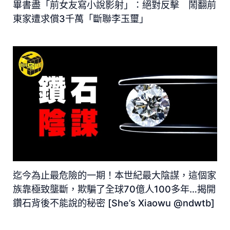
畢書盡「前女友寫小說影射」：絕對反擊 鬧翻前
東家遭求償3千萬「斷聯李玉璽」
迄今為止最危險的一期！本世紀最大陰謀，這個家
族靠極致壟斷，欺騙了全球70億人100多年…揭開
鑽石背後不能說的秘密 [She’s Xiaowu @ndwtb]