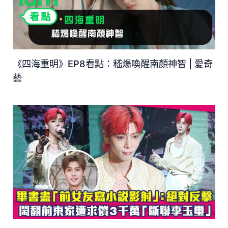
《四海重明》EP8看點：嵇煬喚醒南顏神智 | 愛奇
藝