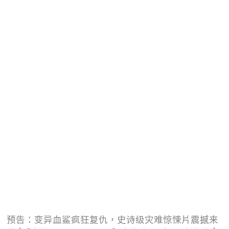
预告：变异血鲨疯狂复仇，史诗级灾难惊悚片震撼来