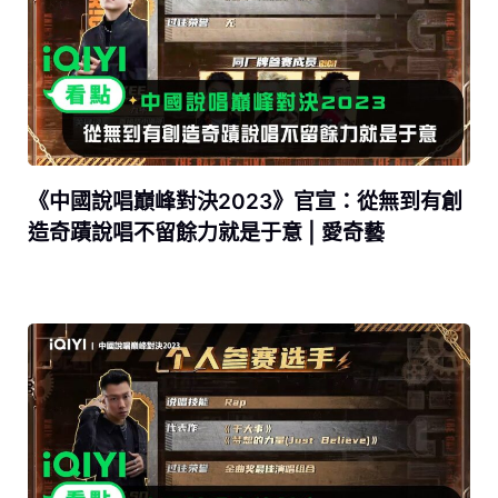
《中國說唱巔峰對決2023》官宣：從無到有創
造奇蹟說唱不留餘力就是于意 | 愛奇藝