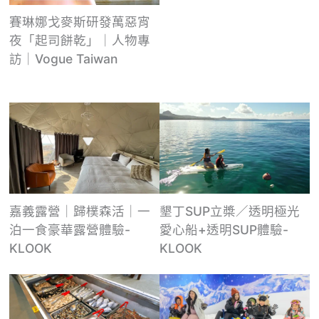
賽琳娜戈麥斯研發萬惡宵
夜「起司餅乾」｜人物專
訪｜Vogue Taiwan
嘉義露營｜歸樸森活｜一
墾丁SUP立槳／透明極光
泊一食豪華露營體驗-
愛心船+透明SUP體驗-
KLOOK
KLOOK