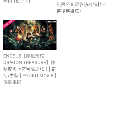
時雨 [ピアノ]
無限公司電影訪談特輯 –
幕後英雄篇）
ENGSUB【龍獄天棺
DRAGON TREASURE】神
秘龍脈地宮冒險之旅！| 奇
幻/古裝 | YOUKU MOVIE |
優酷電影