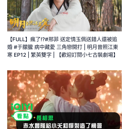
【FULL】瘋了⁉️#邢菲 送定情玉佩送錯人還被追
婚 #于朦朧 病中藏愛 三角戀開打 | 明月曾照江東
寒 EP12 | 繁英雙字 | 【歡迎訂閱小七古裝劇場】