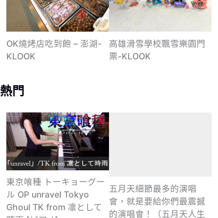
OK燒烤店吃到飽 – 澎湖-
高雄滑雪學校飄雪樂園門
KLOOK
票-KLOOK
熱門
東京喰種 トーキョーグー
五月天細節最多的演唱
ル OP unravel Tokyo
會，就是要給你們最震撼
Ghoul TK from 凛として
的演唱會！（五月天人生