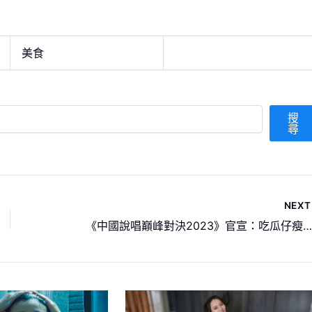
美食
搜
尋
NEX
《中國說唱巔峰對決2023》官宣：吃瓜仔瘦子用最cill理由 來巔峰交最熱血的朋友 | 愛奇