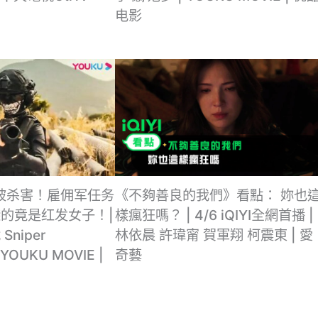
电影
主被杀害！雇佣军任务
《不夠善良的我們》看點： 妳也
的竟是红发女子！|
樣瘋狂嗎？ | 4/6 iQIYI全網首播 |
niper
林依晨 許瑋甯 賀軍翔 柯震東 | 愛
 YOUKU MOVIE |
奇藝