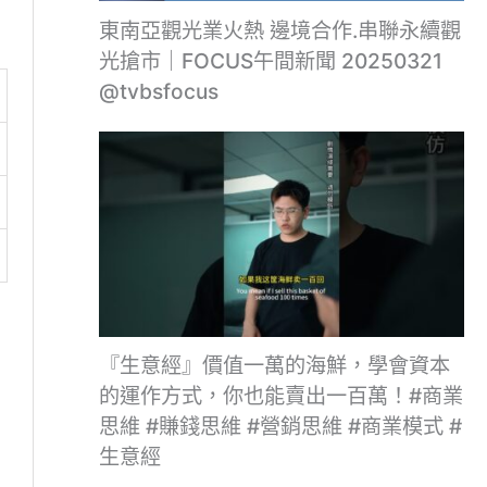
東南亞觀光業火熱 邊境合作.串聯永續觀
光搶市｜FOCUS午間新聞 20250321
@tvbsfocus
『生意經』價值一萬的海鮮，學會資本
的運作方式，你也能賣出一百萬！#商業
思維 #賺錢思維 #營銷思維 #商業模式 #
生意經