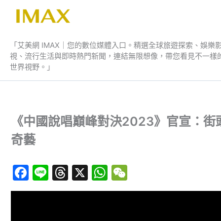
跳
至
艾美網 IMAX
主
要
「艾美網 IMAX｜您的數位媒體入口。精選全球旅遊探索、娛樂
視、流行生活與即時熱門新聞，連結無限想像，帶您看見不一樣
內
世界視野。」
容
《中國說唱巔峰對決2023》官宣：街頭藝
奇藝
F
Li
T
X
W
W
a
n
hr
h
e
c
e
e
at
C
e
a
s
h