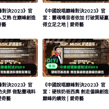
對決2023》官
《中國說唱巔峰對決2023》官
人艾熱 在巔峰創造
宣：靈魂嗓音者依加 打破質疑赢
奇藝
得立足之地 | 愛奇藝
對決2023》官
《中國說唱巔峰對決2023》官
功夫胖 做點靈魂料
宣：硬核奶爸西奧 劍走偏鋒創造
愛奇藝
巔峰的績效 | 愛奇藝