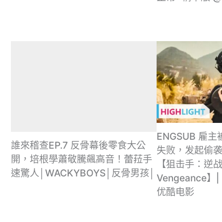
ENGSUB 雇
誰來稽查EP.7 反骨幕後零食大公
失败，发起偷袭
開，培根學蕭敬騰飆高音！蕾菈手
【狙击手：逆战 S
速驚人│WACKYBOYS│反骨男孩│
Vengeance】|
优酷电影