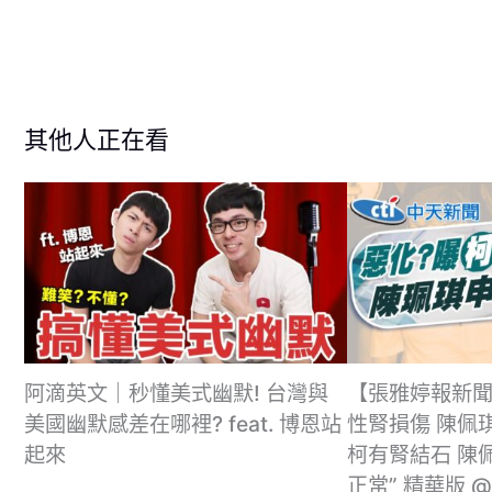
其他人正在看
阿滴英文｜秒懂美式幽默! 台灣與
【張雅婷報新聞
美國幽默感差在哪裡? feat. 博恩站
性腎損傷 陳佩琪
起來
柯有腎結石 陳
正常” 精華版 @