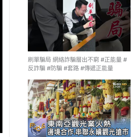
刷單騙局 網絡詐騙層出不窮 #正能量 #
反詐騙 #防騙 #套路 #傳遞正能量