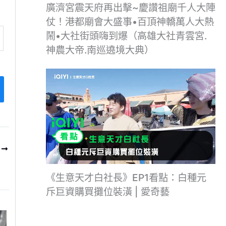
廣濟宮震天府再出擊~慶讚祖廟千人大陣
仗！港都廟會大盛事•百頂神轎萬人大熱
鬧•大社街頭嗨到爆（高雄大社青雲宮.
神農大帝.南巡遶境大典）
T
藝
《生意天才白社長》EP1看點：白種元
斥巨資購買攤位裝潢 | 愛奇藝