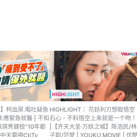
】柯血尿.嘔吐疑急
HIGHLIGHT： 花妖利刃想取悟空
:應緊急就醫 | 不知
石心，不料悟空上来就是一个吻！
佩琪秀健檢”10年都
|【齐天大圣·万妖之城】陈浩民/林
中天電視CtiTv
子聪/范梦 | YOUKU MOVIE | 优