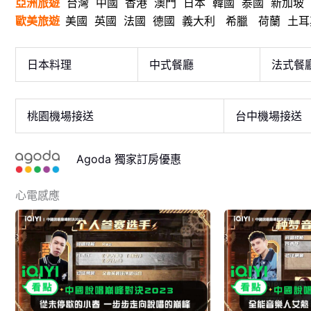
亞洲旅遊
台灣
中國
香港
澳門
日本
韓國
泰國
新加坡
歐美旅遊
美國
英國
法國
德國
義大利
希臘
荷蘭
土耳
日本料理
中式餐廳
法式餐
桃園機場接送
台中機場接送
Agoda 獨家訂房優惠
心電感應