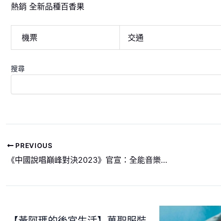
熱銷 全新品種百香果
機票
交通
搜尋
PREVIOUS
《中國說唱巔峰對決2023》官宣：全能音樂人艾熱 在巔峰創造新的奇蹟 | 愛奇藝
【黃阿瑪的後宮生活】萬聖服裝