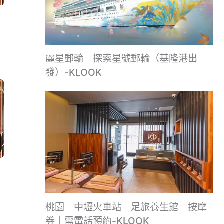
麗星郵輪｜探索星號郵輪（基隆港出
發）-KLOOK
桃園｜中壢火車站｜足旅養生館｜按摩
券｜需電話預約-KLOOK