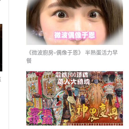
《微波廚房-偶像于恩》 半熟蛋活力早
餐
這