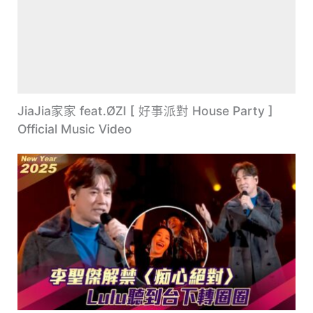
JiaJia家家 feat.ØZI [ 好事派對 House Party ]
Official Music Video