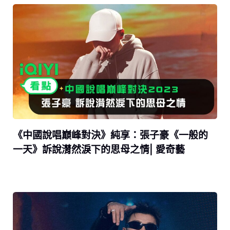
《中國說唱巔峰對決》純享：張子豪《一般的
一天》訴說潸然淚下的思母之情| 愛奇藝