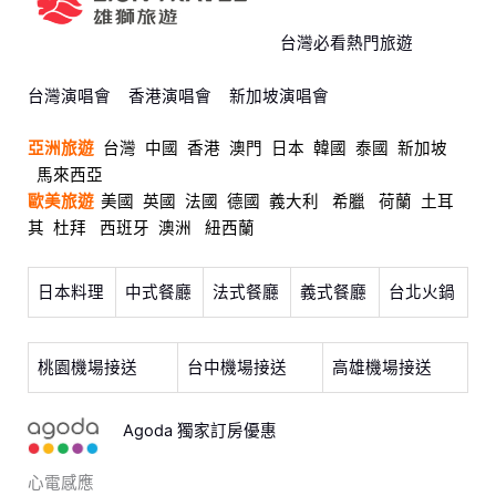
台灣必看熱門旅遊
台灣演唱會
香港演唱會
新加坡演唱會
亞洲旅遊
台灣
中國
香港
澳門
日本
韓國
泰國
新加坡
馬來西亞
歐美旅遊
美國
英國
法國
德國
義大利
希臘
荷蘭
土耳
其
杜拜
西班牙
澳洲
紐西蘭
日本料理
中式餐廳
法式餐廳
義式餐廳
台北火鍋
桃園機場接送
台中機場接送
高雄機場接送
Agoda 獨家訂房優惠
心電感應