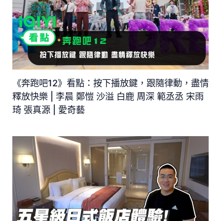
《奔跑吧12》看點：按下播放鍵，跟隨律動，盡情
釋放快樂 | 李晨 鄭愷 沙溢 白鹿 周深 範丞丞 宋雨
琦 張真源 | 愛奇藝