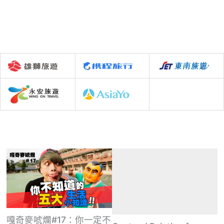
嘎奇麥唬爛#17：你一定不