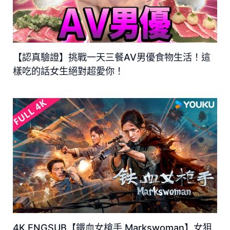
【認真驗證】挑戰一天三餐AV男優食物生活！這
樣吃的話女生絕對超愛你！
4K ENGSUB【鐵血女槍手 Markswoman】女狙