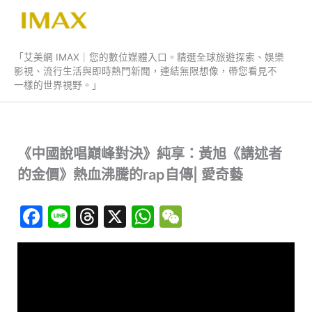
跳
至
艾美網 IMAX
主
「艾美網 IMAX｜您的數位媒體入口。精選全球旅遊探索、娛樂
要
影視、流行生活與即時熱門新聞，連結無限想像，帶您看見不
內
一樣的世界視野。」
容
《中國說唱巔峰對決》純享：黃旭《講述者
的金價》熱血沸騰的rap自傳| 愛奇藝
F
Li
T
X
W
W
a
n
hr
h
e
c
e
e
at
C
e
a
s
h
b
d
A
at