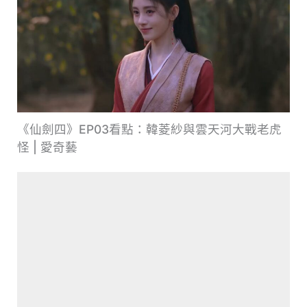
《仙劍四》EP03看點：韓菱紗與雲天河大戰老虎
怪 | 愛奇藝