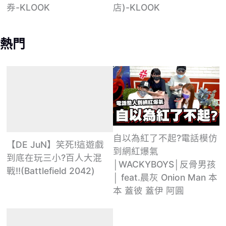
店)-KLOOK
券-KLOOK
熱門
自以為紅了不起?電話模仿
【DE JuN】笑死!這遊戲
到網紅爆氣
到底在玩三小?百人大混
│WACKYBOYS│反骨男孩
戰!!(Battlefield 2042)
│ feat.晨灰 Onion Man 本
本 蓋彼 蓋伊 阿圓