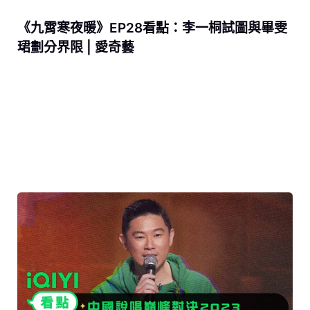
《九霄寒夜暖》EP28看點：李一桐試圖與畢雯
珺劃分界限 | 愛奇藝