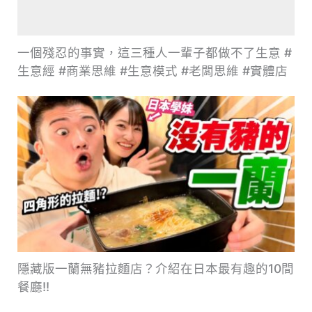
一個殘忍的事實，這三種人一輩子都做不了生意 #
生意經 #商業思維 #生意模式 #老闆思維 #實體店
隱藏版一蘭無豬拉麵店？介紹在日本最有趣的10間
餐廳!!