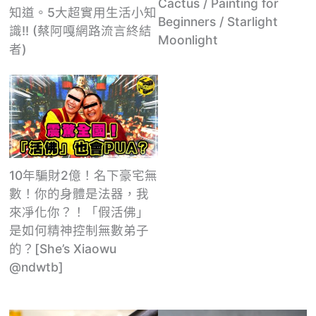
Cactus / Painting for
知道。5大超實用生活小知
Beginners / Starlight
識!! (蔡阿嘎網路流言終結
Moonlight
者)
10年騙財2億！名下豪宅無
數！你的身體是法器，我
來凈化你？！「假活佛」
是如何精神控制無數弟子
的？[She’s Xiaowu
@ndwtb]