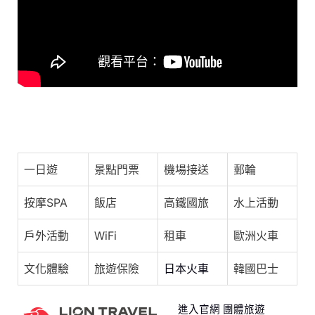
o
s
p
o
p
k
《中國說唱巔峰對決》純享：黃旭《講述者的金價》熱血沸
騰的rap自傳| 愛奇藝
一日遊
景點門票
機場接送
郵輪
按摩SPA
飯店
高鐵國旅
水上活動
戶外活動
WiFi
租車
歐洲火車
文化體驗
旅遊保險
日本火車
韓國巴士
進入官網 團體旅遊