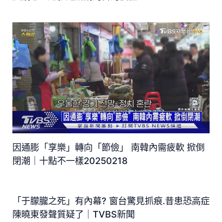
因通膨「享樂」轉向「節儉」 南韓內需疲軟 掀倒
閉潮｜十點不一樣20250218
「于朦朧之死」有內幕? 窗台驚見抓痕.昔患恐高症
陳曉東發聲質疑了｜TVBS新聞